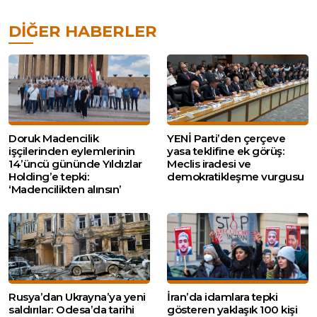
DIĞER HABERLER
Doruk Madencilik
YENİ Parti’den çerçeve
işçilerinden eylemlerinin
yasa teklifine ek görüş:
14’üncü gününde Yıldızlar
Meclis iradesi ve
Holding’e tepki:
demokratikleşme vurgusu
‘Madencilikten alınsın’
Rusya’dan Ukrayna’ya yeni
İran’da idamlara tepki
saldırılar: Odesa’da tarihi
gösteren yaklaşık 100 kişi