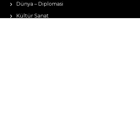
Dünya – Diplomasi
Kültür Sanat
Ekonomi – Emek
Bilim & Teknoloji
Spor
KVKK BILGILENDIRMESI
Kamera Aydınlatma Metni
Hizmet Şartları
Çerez Politikası
Müşteri Aydınlatma Metni
Kişisel Verileri Koruma Kanunu