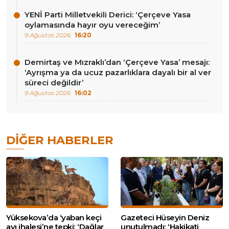
YENİ Parti Milletvekili Derici: ‘Çerçeve Yasa
oylamasında hayır oyu vereceğim’
9 Ağustos 2026
16:20
Demirtaş ve Mızraklı’dan ‘Çerçeve Yasa’ mesajı:
‘Ayrışma ya da ucuz pazarlıklara dayalı bir al ver
süreci değildir’
9 Ağustos 2026
16:02
DIĞER HABERLER
Yüksekova’da ‘yaban keçi
Gazeteci Hüseyin Deniz
avı ihalesi’ne tepki: ‘Dağlar
unutulmadı: ‘Hakikati