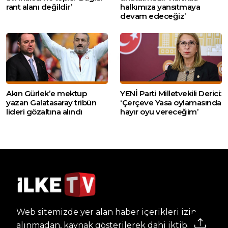
rant alanı değildir’
halkımıza yansıtmaya
devam edeceğiz’
Akın Gürlek’e mektup
YENİ Parti Milletvekili Derici:
yazan Galatasaray tribün
‘Çerçeve Yasa oylamasında
lideri gözaltına alındı
hayır oyu vereceğim’
Web sitemizde yer alan haber içerikleri izin
alınmadan, kaynak gösterilerek dahi iktibas