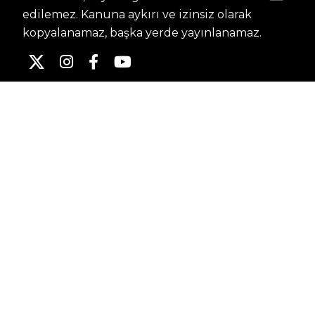
edilemez. Kanuna aykırı ve izinsiz olarak
kopyalanamaz, başka yerde yayınlanamaz.
HABERLER
Dünya – Diplomasi
Kültür Sanat
Ekonomi – Emek
Bilim & Teknoloji
Spor
KVKK BILGILENDIRMESI