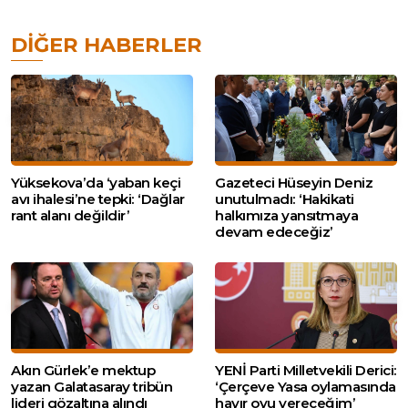
DIĞER HABERLER
Yüksekova’da ‘yaban keçi
Gazeteci Hüseyin Deniz
avı ihalesi’ne tepki: ‘Dağlar
unutulmadı: ‘Hakikati
rant alanı değildir’
halkımıza yansıtmaya
devam edeceğiz’
Akın Gürlek’e mektup
YENİ Parti Milletvekili Derici:
yazan Galatasaray tribün
‘Çerçeve Yasa oylamasında
lideri gözaltına alındı
hayır oyu vereceğim’