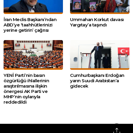
İran Meclis Başkanı’ndan
Ummahan Korkut davası
ABD’ye ‘taahhütlerinizi
Yargıtay’a taşındı
yerine getirin’ çağrısı
YENİ Parti’nin basın
Cumhurbaşkanı Erdoğan
özgürlüğü ihlallerinin
yarın Suudi Arabistan’a
araştırılmasına ilişkin
gidecek
önergesi AK Parti ve
MHP’nin oylarıyla
reddedildi