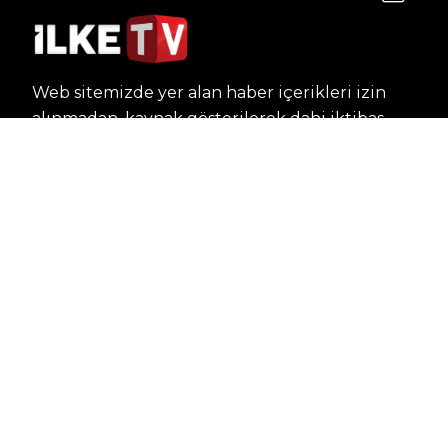
Web sitemizde yer alan haber içerikleri izin
alınmadan, kaynak gösterilerek dahi iktibas
edilemez. Kanuna aykırı ve izinsiz olarak
kopyalanamaz, başka yerde yayınlanamaz.
HABERLER
Dünya – Diplomasi
Kültür Sanat
Ekonomi – Emek
Bilim & Teknoloji