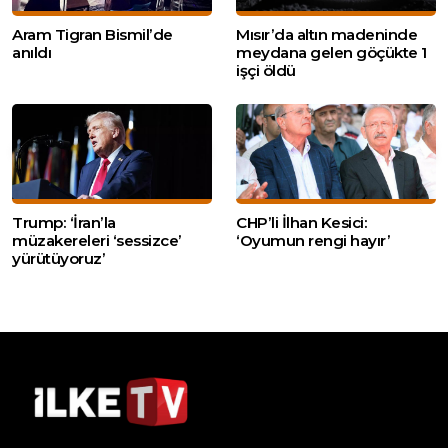
Aram Tigran Bismil’de
Mısır’da altın madeninde
anıldı
meydana gelen göçükte 1
işçi öldü
Trump: ‘İran’la
CHP’li İlhan Kesici:
müzakereleri ‘sessizce’
‘Oyumun rengi hayır’
yürütüyoruz’