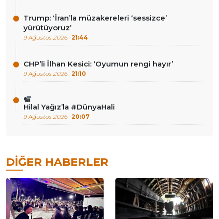
Trump: ‘İran’la müzakereleri ‘sessizce’
yürütüyoruz’
9 Ağustos 2026
21:44
CHP’li İlhan Kesici: ‘Oyumun rengi hayır’
9 Ağustos 2026
21:10
Hilal Yağız’la #DünyaHali
9 Ağustos 2026
20:07
DIĞER HABERLER