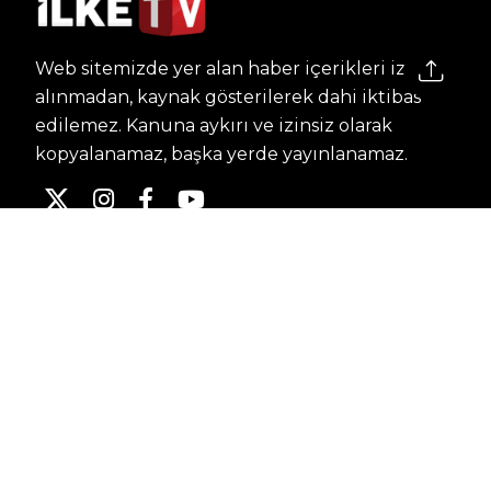
Web sitemizde yer alan haber içerikleri izin
alınmadan, kaynak gösterilerek dahi iktibas
edilemez. Kanuna aykırı ve izinsiz olarak
kopyalanamaz, başka yerde yayınlanamaz.
HABERLER
Dünya – Diplomasi
Kültür Sanat
Ekonomi – Emek
Bilim & Teknoloji