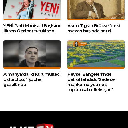
YENİ Parti Manisa İl Başkanı
Aram Tigran Brüksel’deki
İlksen Özalper tutuklandı
mezarı başında anıldı
Almanya’da iki Kürt mülteci
Hevsel Bahçeleri’nde
öldürüldü: 1 şüpheli
petrol tehdidi: ‘Sadece
gözaltında
mahkeme yetmez,
toplumsal refleks şart’