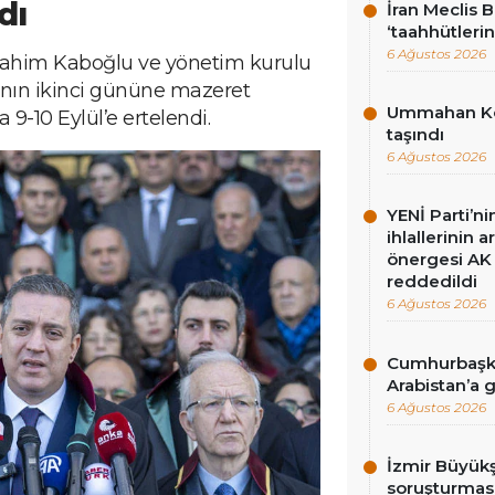
dı
İran Meclis 
‘taahhütlerin
6 Ağustos 2026
brahim Kaboğlu ve yönetim kurulu
vanın ikinci gününe mazeret
Ummahan Kor
9-10 Eylül’e ertelendi.
taşındı
6 Ağustos 2026
YENİ Parti’n
ihlallerinin a
önergesi AK 
reddedildi
6 Ağustos 2026
Cumhurbaşka
Arabistan’a 
6 Ağustos 2026
İzmir Büyükş
soruşturması