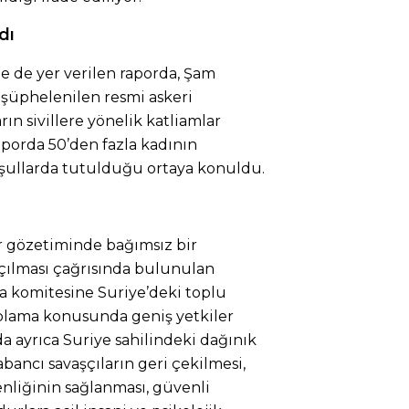
dı
ne de yer verilen raporda, Şam
 şüphelenilen resmi askeri
rın sivillere yönelik katliamlar
Raporda 50’den fazla kadının
oşullarda tutulduğu ortaya konuldu.
er gözetiminde bağımsız bir
açılması çağrısında bulunulan
a komitesine Suriye’deki toplu
oplama konusunda geniş yetkiler
da ayrıca Suriye sahilindeki dağınık
yabancı savaşçıların geri çekilmesi,
enliğinin sağlanması, güvenli