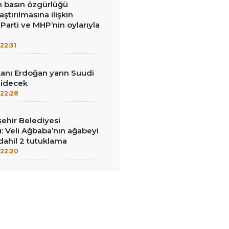
in basın özgürlüğü
raştırılmasına ilişkin
Parti ve MHP’nin oylarıyla
22:31
nı Erdoğan yarın Suudi
gidecek
22:28
ehir Belediyesi
: Veli Ağbaba’nın ağabeyi
dahil 2 tutuklama
22:20