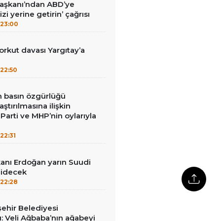
Başkanı’ndan ABD’ye
izi yerine getirin’ çağrısı
23:00
kut davası Yargıtay’a
22:50
in basın özgürlüğü
raştırılmasına ilişkin
Parti ve MHP’nin oylarıyla
22:31
nı Erdoğan yarın Suudi
gidecek
22:28
ehir Belediyesi
: Veli Ağbaba’nın ağabeyi