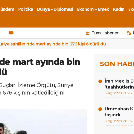
Gündem
Politika
Dünya – Diplomasi
Ekonomi – Emek
Kadın
Eko
Tüm Haberler
uriye sahillerinde mart ayında bin 676 kişi öldürüldü
nde mart ayında bin
SON HAB
dü
İran Meclis 
 Suçları İzleme Örgütü, Suriye
‘taahhütlerin
 676 kişinin katledildiğini
6 Ağustos 2026
Ummahan Kor
taşındı
6 Ağustos 2026