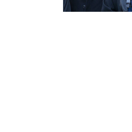
Haber Merkezi
YAYINLANMA:
29 MAYIS 2025 14:06
İstanbul Barosu Başkanı İbr
üyelerinin görevden alınmas
talebiyle açılan davanın 3’
Marmara Cezaevi Yerleşkesi’n
Kaboğlu ve yönetim kurulu ü