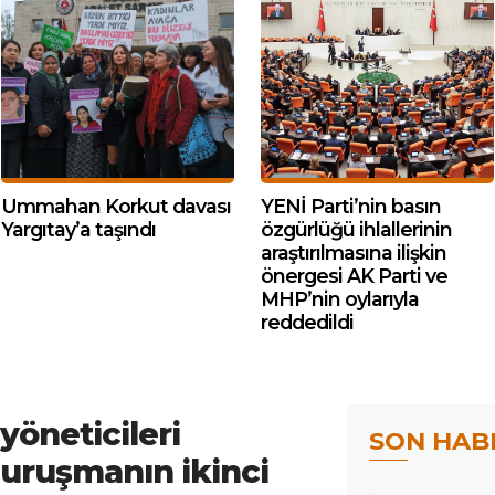
Ummahan Korkut davası
YENİ Parti’nin basın
Yargıtay’a taşındı
özgürlüğü ihlallerinin
araştırılmasına ilişkin
önergesi AK Parti ve
MHP’nin oylarıyla
reddedildi
yöneticileri
SON HAB
duruşmanın ikinci