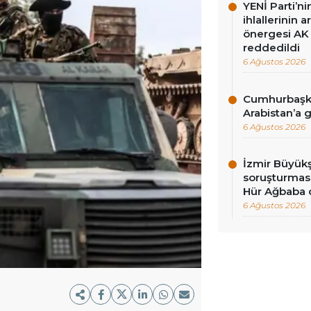
YENİ Parti’n
ihlallerinin a
önergesi AK 
reddedildi
6 Ağustos 2026
Cumhurbaşka
Arabistan’a 
6 Ağustos 2026
İzmir Büyükş
soruşturması
Hür Ağbaba 
6 Ağustos 2026