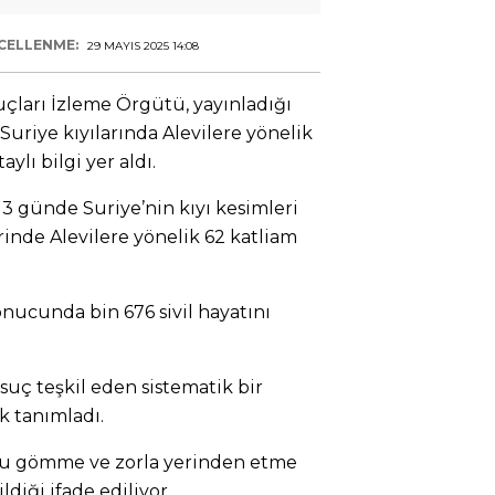
CELLENME:
29 MAYIS 2025 14:08
Suçları İzleme Örgütü, yayınladığı
Suriye kıyılarında Alevilere yönelik
aylı bilgi yer aldı.
3 günde Suriye’nin kıyı kesimleri
rinde Alevilere yönelik 62 katliam
onucunda bin 676 sivil hayatını
suç teşkil eden sistematik bir
ak tanımladı.
oplu gömme ve zorla yerinden etme
diği ifade ediliyor.