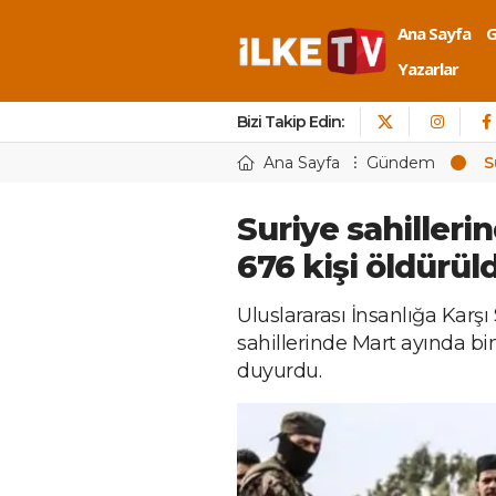
Ana Sayfa
Yazarlar
Bizi Takip Edin:
Ana Sayfa
Gündem
S
Suriye sahilleri
676 kişi öldürül
Uluslararası İnsanlığa Karşı
sahillerinde Mart ayında bin
duyurdu.