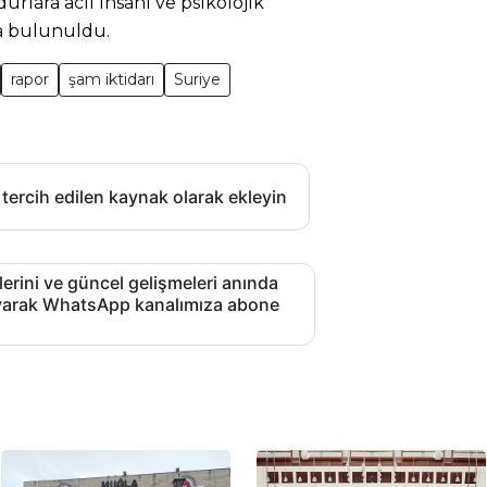
urlara acil insani ve psikolojik
a bulunuldu.
rapor
şam iktidarı
Suriye
 tercih edilen kaynak olarak ekleyin
lerini ve güncel gelişmeleri anında
layarak WhatsApp kanalımıza abone