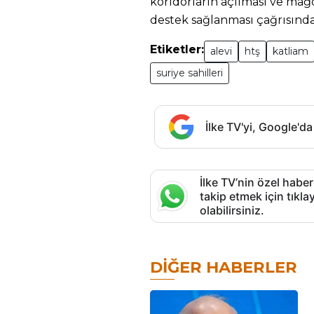
koridorların açılması ve mağd
destek sağlanması çağrısınd
Etiketler:
alevi
htş
katliam
suriye sahilleri
İlke TV'yi, Google'da
İlke TV’nin özel haber
takip etmek için tık
olabilirsiniz.
DIĞER HABERLER