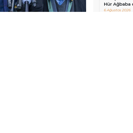
Hür Ağbaba 
6 Ağustos 2026
ahim Kaboğlu ile yönetim kurulu
ı ve yeni yönetim seçilmesi
üncü duruşmasının 2’nci günü
de yapıldı.
yeleri, Kuzey ve Doğu Suriye’de