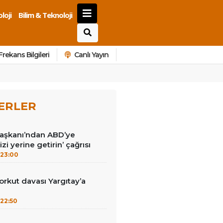
loji
Bilim & Teknoloji
Frekans Bilgileri
Canlı Yayın
ERLER
Başkanı’ndan ABD’ye
izi yerine getirin’ çağrısı
23:00
kut davası Yargıtay’a
22:50