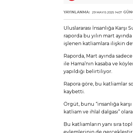
YAYINLANMA:
GÜN
29 MAYIS 2025 14:07
Uluslararası İnsanlığa Karşı 
raporda bu yılın mart ayında 
işlenen katliamlara ilişkin det
Raporda, Mart ayında sadece 
ile Hama’nın kasaba ve köyle
yapıldığı belirtiliyor.
Rapora göre, bu katliamlar s
kaybetti.
Örgüt, bunu “insanlığa karşı 
katliam ve ihlal dalgası” olar
Bu katliamların yanı sıra t
eylemlerinin de gerçekleştiril