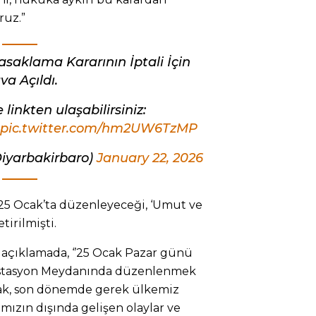
ruz.”
Yasaklama Kararının İptali İçin
va Açıldı.
linkten ulaşabilirsiniz:
pic.twitter.com/hm2UW6TzMP
iyarbakirbaro)
January 22, 2026
 25 Ocak’ta düzenleyeceği, ‘Umut ve
irilmişti.
ı açıklamada, ‘’25 Ocak Pazar günü
da İstasyon Meydanında düzenlenmek
larak, son dönemde gerek ülkemiz
ımızın dışında gelişen olaylar ve