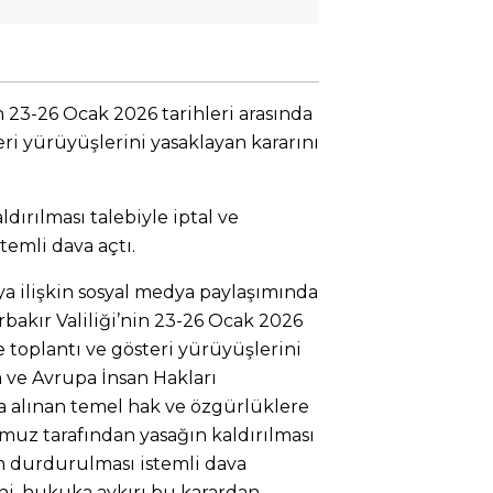
in 23-26 Ocak 2026 tarihleri arasında
eri yürüyüşlerini yasaklayan kararını
dırılması talebiyle iptal ve
emli dava açtı.
a ilişkin sosyal medya paylaşımında
arbakır Valiliği’nin 23-26 Ocak 2026
de toplantı ve gösteri yürüyüşlerini
a ve Avrupa İnsan Hakları
a alınan temel hak ve özgürlüklere
omuz tarafından yasağın kaldırılması
n durdurulması istemli dava
i’ni, hukuka aykırı bu karardan