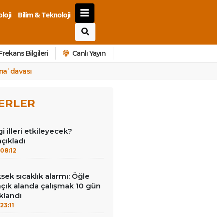
loji
Bilim & Teknoloji
Frekans Bilgileri
Canlı Yayın
ma’ davası
ERLER
 illeri etkileyecek?
açıkladı
08:12
ek sıcaklık alarmı: Öğle
açık alanda çalışmak 10 gün
klandı
23:11