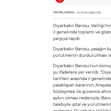
YAYINLANMA:
22 OCAK 2026 21:33
Diyarbakır Barosu, Valiliği’n
il genelinde toplantı ve göst
yargıya taşıdı.
Diyarbakır Barosu, yasağın kal
yürütmenin durdurulması ist
Diyarbakır Barosu’nun konuy
şu ifadelere yer verildi: “Diy
tarihleri arasında il genelin
yasaklayan kararının, Anayas
Sözleşmesi ile güvence altın
aykırı olması nedeniyle; Bar
talebiyle iptal ve yürütmeni
açılmıştır. Diyarbakır Valiliğ