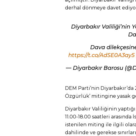
derhal dönmeye davet ediyo
Diyarbakır Valiliği’nin 
Da
Dava dilekçesine 
https://t.co/AdSE0A3ay5
— Diyarbakır Barosu (@D
DEM Parti’nin Diyarbakır’da
Özgürlük’ mitingine yasak get
Diyarbakır Valiliğinin yaptığ
11.00-18.00 saatleri arasın
istenilen miting ile ilgili o
dahilinde ve gerekse sınırlar