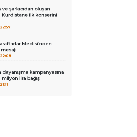
 ve şarkıcıdan oluşan
Kurdistane ilk konserini
22:57
aftarlar Meclisi’nden
’ mesajı
22:08
nin dayanışma kampanyasına
milyon lira bağış
21:11