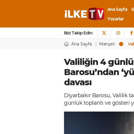
Ana Sayfa
Yazarlar
Bizi Takip Edin:
Ana Sayfa
Manşet
Va
Valiliğin 4 günl
Barosu’ndan ‘y
davası
Diyarbakır Barosu, Valilik ta
günlük toplantı ve gösteri 