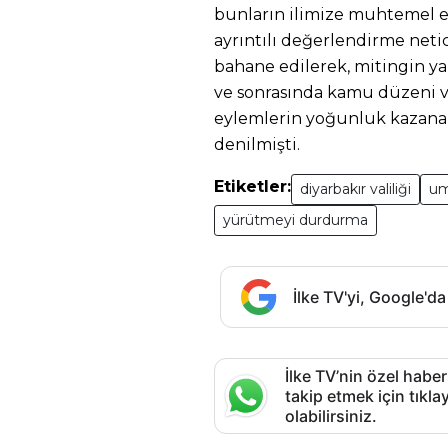
bunların ilimize muhtemel et
ayrıntılı değerlendirme neti
bahane edilerek, mitingin yap
ve sonrasında kamu düzeni v
eylemlerin yoğunluk kazanab
denilmişti.
Etiketler:
diyarbakır valiliği
um
yürütmeyi durdurma
İlke TV'yi, Google'da
İlke TV’nin özel haber
takip etmek için tık
olabilirsiniz.