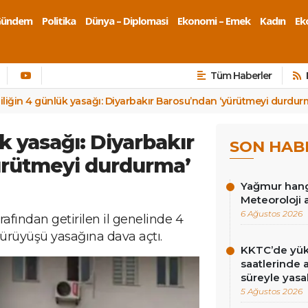
Gündem
Politika
Dünya – Diplomasi
Ekonomi – Emek
Kadın
Eko
Tüm Haberler
liliğin 4 günlük yasağı: Diyarbakır Barosu’ndan ‘yürütmeyi durdur
ük yasağı: Diyarbakır
SON HAB
ürütmeyi durdurma’
Yağmur hangi
Meteoroloji 
6 Ağustos 2026
rafından getirilen il genelinde 4
yürüyüşü yasağına dava açtı.
KKTC’de yüks
saatlerinde 
süreyle yasa
5 Ağustos 2026