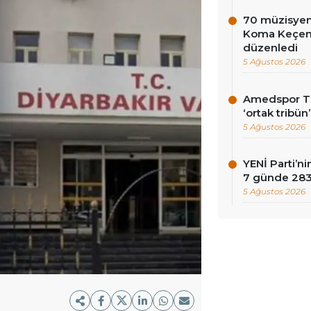
70 müzisyen
Koma Keçen 
düzenledi
5 Ağustos 2026
Amedspor Tar
‘ortak tribün
5 Ağustos 2026
YENİ Parti’
7 günde 283 
5 Ağustos 2026