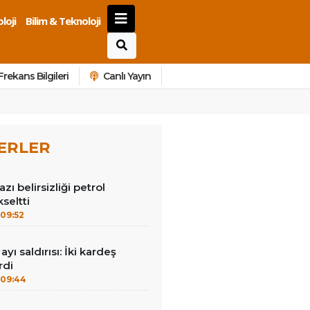
loji
Bilim & Teknoloji
Frekans Bilgileri
Canlı Yayın
ERLER
ı belirsizliği petrol
kseltti
09:52
ayı saldırısı: İki kardeş
rdi
09:44