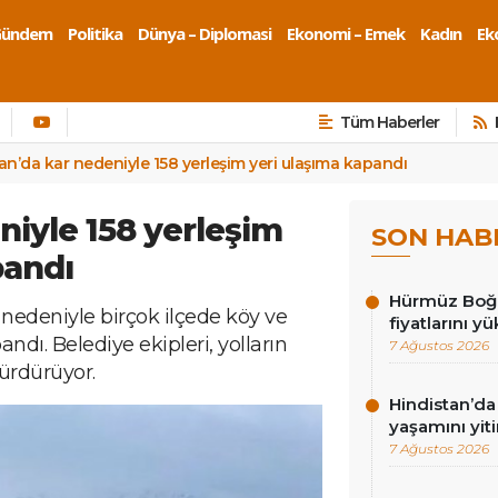
Gündem
Politika
Dünya – Diplomasi
Ekonomi – Emek
Kadın
Eko
Tüm Haberler
an’da kar nedeniyle 158 yerleşim yeri ulaşıma kapandı
niyle 158 yerleşim
SON HAB
pandı
Hürmüz Boğaz
ı nedeniyle birçok ilçede köy ve
fiyatlarını yü
ndı. Belediye ekipleri, yolların
7 Ağustos 2026
sürdürüyor.
Hindistan’da 
yaşamını yiti
7 Ağustos 2026