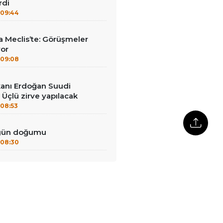
rdi
09:44
 Meclis’te: Görüşmeler
yor
09:08
anı Erdoğan Suudi
 Üçlü zirve yapılacak
08:53
 gün doğumu
08:30