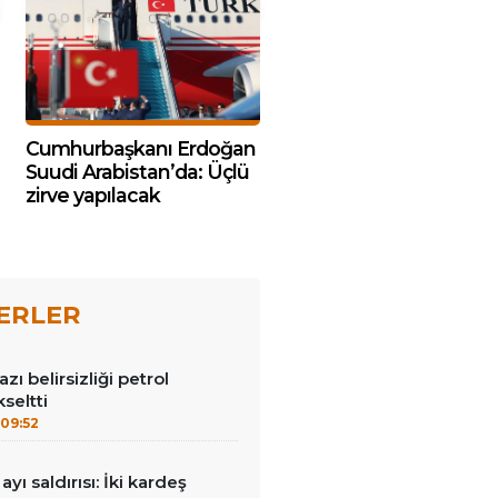
Cumhurbaşkanı Erdoğan
Suudi Arabistan’da: Üçlü
zirve yapılacak
ERLER
ı belirsizliği petrol
kseltti
09:52
ayı saldırısı: İki kardeş