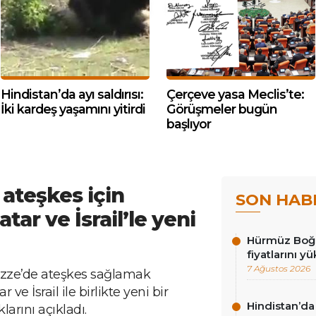
Hindistan’da ayı saldırısı:
Çerçeve yasa Meclis’te:
İki kardeş yaşamını yitirdi
Görüşmeler bugün
başlıyor
 ateşkes için
SON HAB
atar ve İsrail’le yeni
Hürmüz Boğaz
fiyatlarını yü
7 Ağustos 2026
zze’de ateşkes sağlamak
 ve İsrail ile birlikte yeni bir
Hindistan’da 
arını açıkladı.