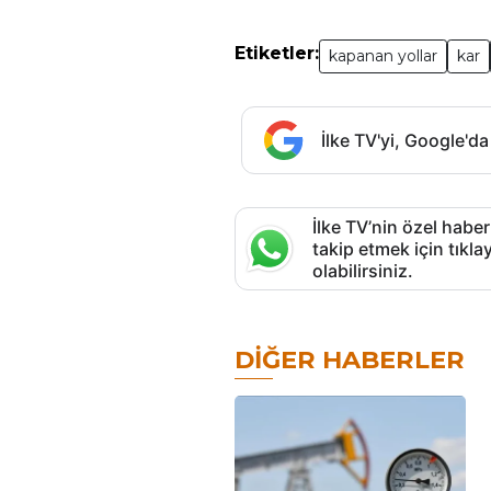
Etiketler:
kapanan yollar
kar
İlke TV'yi, Google'da
İlke TV’nin özel haber
takip etmek için tık
olabilirsiniz.
DIĞER HABERLER