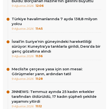
buldu: Borçlanan Hazine’nin gelirini büyüttü
9 Ağustos 2026
12:06
Türkiye havalimanlarında 7 ayda 138,8 milyon
yolcu
9 Ağustos 2026
11:45
İsrail’in Suriye’nin güneyindeki hareketliliği
sürüyor: Kuneytra’ya tanklarla girildi, Dera’da bir
genç gözaltına alındı
9 Ağustos 2026
11:36
Meclis’te çerçeve yasa için son mesai:
Görüşmeler yarın, ardından tatil
9 Ağustos 2026
11:28
JINNEWS: Temmuz ayında 25 kadın erkekler
tarafından öldürüldü, 17 kadın şüpheli şekilde
yaşamını yitirdi
9 Ağustos 2026
11:12