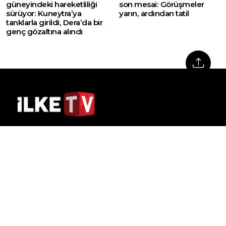
güneyindeki hareketliliği
son mesai: Görüşmeler
sürüyor: Kuneytra’ya
yarın, ardından tatil
tanklarla girildi, Dera’da bir
genç gözaltına alındı
Web sitemizde yer alan haber içerikleri izin
alınmadan, kaynak gösterilerek dahi iktibas
edilemez. Kanuna aykırı ve izinsiz olarak
kopyalanamaz, başka yerde yayınlanamaz.
HABERLER