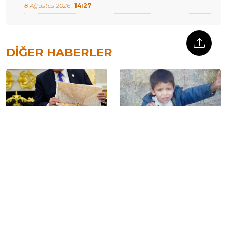
8 Ağustos 2026
14:27
DIĞER HABERLER
Trump’ın balo salonuna
Dosyalar yeniden açıldı:
veto: ‘Kongre onayı
‘Kaza’ ve ‘intihar’ denilen
olmadan Beyaz Saray
çocuk ölümlerinin cinayet
değiştirilemez’
olduğu belirlendi