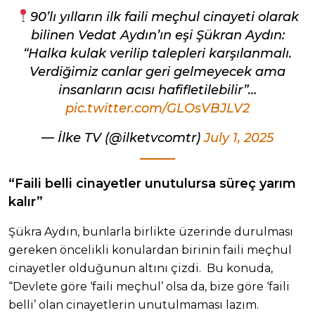
90’lı yılların ilk faili meçhul cinayeti olarak
bilinen Vedat Aydın’ın eşi Şükran Aydın:
“Halka kulak verilip talepleri karşılanmalı.
Verdiğimiz canlar geri gelmeyecek ama
insanların acısı hafifletilebilir”…
pic.twitter.com/GLOsVBJLV2
— İlke TV (@ilketvcomtr)
July 1, 2025
“Faili belli cinayetler unutulursa süreç yarım
kalır”
Şükra Aydın, bunlarla birlikte üzerinde durulması
gereken öncelikli konulardan birinin faili meçhul
cinayetler olduğunun altını çizdi. Bu konuda,
“Devlete göre ‘faili meçhul’ olsa da, bize göre ‘faili
belli’ olan cinayetlerin unutulmaması lazım.