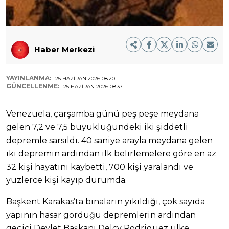
Haber Merkezi
YAYINLANMA:
25 HAZIRAN 2026 08:20
GÜNCELLENME:
25 HAZIRAN 2026 08:37
Venezuela, çarşamba günü peş peşe meydana
gelen 7,2 ve 7,5 büyüklüğündeki iki şiddetli
depremle sarsıldı. 40 saniye arayla meydana gelen
iki depremin ardından ilk belirlemelere göre en az
32 kişi hayatını kaybetti, 700 kişi yaralandı ve
yüzlerce kişi kayıp durumda.
Başkent Karakas’ta binaların yıkıldığı, çok sayıda
yapının hasar gördüğü depremlerin ardından
geçici Devlet Başkanı Delcy Rodriguez ülke