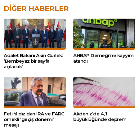
DIĞER HABERLER
Adalet Bakanı Akın Gürlek:
AHBAP Derneği’ne kayyım
‘Bembeyaz bir sayfa
atandı
açılacak’
Feti Yıldız’dan IRA ve FARC
Akdeniz’de 4,1
örnekli ‘geçiş dönemi’
büyüklüğünde deprem
mesajı