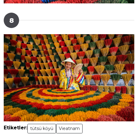
8
Etiketler:
tütsü köyü
Vieatnam