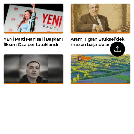
YENİ Parti Manisa İl Başkanı
Aram Tigran Brüksel’deki
İlksen Özalper tutuklandı
mezarı başında anıldı
Almanya’da iki Kürt mülteci
Hevsel Bahçeleri’nde
öldürüldü: 1 şüpheli
petrol tehdidi: ‘Sadece
gözaltında
mahkeme yetmez,
toplumsal refleks şart’