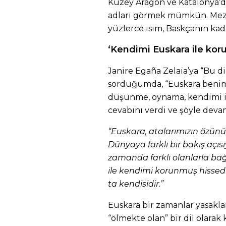
Kuzey Aragon ve Katalonya’d
adları görmek mümkün. Meza
yüzlerce isim, Baskçanın kad
‘Kendimi Euskara ile ko
Janire Egaña Zelaia’ya “Bu di
sorduğumda, “Euskara benim 
düşünme, oynama, kendimi i
cevabını verdi ve şöyle devam
“Euskara, atalarımızın özünü
Dünyaya farklı bir bakış açı
zamanda farklı olanlarla b
ile kendimi korunmuş hissed
ta kendisidir.”
Euskara bir zamanlar yasaklan
“ölmekte olan” bir dil olara