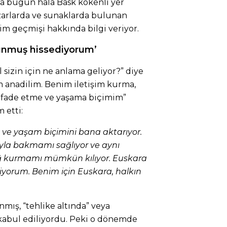
a bugün hala Bask kökenli yer
rlarda ve sunaklarda bulunan
im geçmişi hakkında bilgi veriyor.
runmuş hissediyorum’
l sizin için ne anlama geliyor?” diye
anadilim. Benim iletişim kurma,
fade etme ve yaşama biçimim”
 etti:
 ve yaşam biçimini bana aktarıyor.
sıyla bakmamı sağlıyor ve aynı
ağ kurmamı mümkün kılıyor. Euskara
iyorum. Benim için Euskara, halkın
mış, “tehlike altında” veya
k kabul ediliyordu. Peki o dönemde