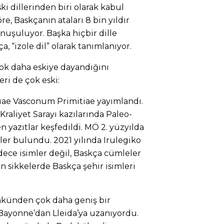
ki dillerinden biri olarak kabul
öre, Baskçanın ataları 8 bin yıldır
nuşuluyor. Başka hiçbir dille
 “izole dil” olarak tanımlanıyor.
çok daha eskiye dayandığını
eri de çok eski:
guae Vasconum Primitiae yayımlandı.
Kraliyet Sarayı kazılarında Paleo-
 yazıtlar keşfedildi. MÖ 2. yüzyılda
er bulundu. 2021 yılında Irulegiko
adece isimler değil, Baskça cümleler
an sikkelerde Baskça şehir isimleri
nkünden çok daha geniş bir
ayonne’dan Lleida’ya uzanıyordu.