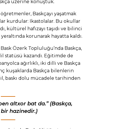
askça üzerine konuştuk.
 öğretmenler, Baskçayı yaşatmak
llar kurdular: Ikastolalar. Bu okullar
, kültürel hafızayı taşıdı ve bilinci
 yeraltında korunarak hayatta kaldı.
e Bask Özerk Topluluğu’nda Baskça,
 dil statüsü kazandı. Eğitimde de
nyolca ağırlıklı, iki dilli ve Baskça
nç kuşaklarda Baskça bilenlerin
dil, baskı dolu mücadele tarihinden
oen altxor bat da.” (Baskça,
bir hazinedir.)