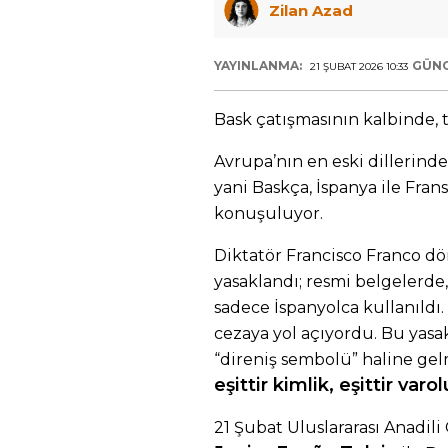
Zilan Azad
YAYINLANMA:
GÜNC
21 ŞUBAT 2026 10:33
Bask çatışmasının kalbinde, t
Avrupa’nın en eski dillerinde
yani Baskça, İspanya ile Fra
konuşuluyor.
Diktatör Francisco Franco d
yasaklandı; resmi belgelerd
sadece İspanyolca kullanıld
cezaya yol açıyordu. Bu yasak
“direniş sembolü” haline ge
eşittir kimlik, eşittir varol
21 Şubat Uluslararası Anadil