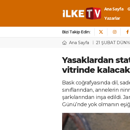
Ana Sayfa
Yazarlar
Bizi Takip Edin:
Ana Sayfa
21 ŞUBAT DÜNY
Yasaklardan stat
vitrinde kalacak
Bask coğrafyasında dil, sade
sınıflarından, annelerin ni
şarkılarından inşa edildi. J
Günü’nde yok olmanın eşiğ