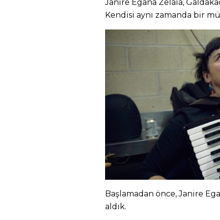
Janire Egaña Zelaia, Galdaka
Kendisi aynı zamanda bir mü
Başlamadan önce, Janire Egañ
aldık.