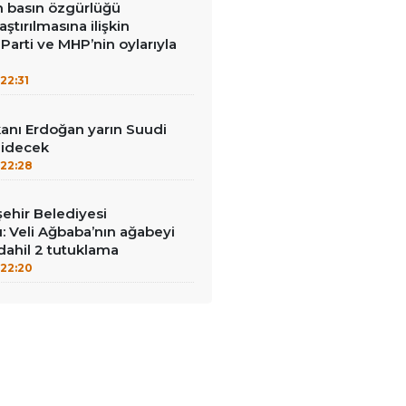
in basın özgürlüğü
raştırılmasına ilişkin
Parti ve MHP’nin oylarıyla
22:31
nı Erdoğan yarın Suudi
gidecek
22:28
ehir Belediyesi
: Veli Ağbaba’nın ağabeyi
dahil 2 tutuklama
22:20