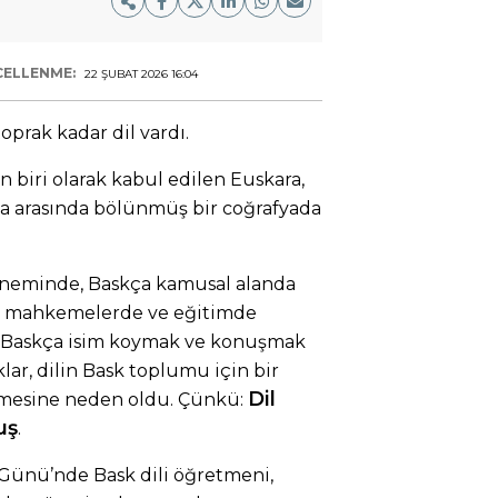
ELLENME:
22 ŞUBAT 2026 16:04
oprak kadar dil vardı.
n biri olarak kabul edilen Euskara,
nsa arasında bölünmüş bir coğrafyada
öneminde, Baskça kamusal alanda
e, mahkemelerde ve eğitimde
ı. Baskça isim koymak ve konuşmak
lar, dilin Bask toplumu için bir
Dil
lmesine neden oldu. Çünkü:
uş
.
i Günü’nde Bask dili öğretmeni,