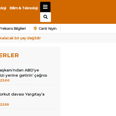
loji
Bilim & Teknoloji
Frekans Bilgileri
Canlı Yayın
kalacak bir şey değildir
ERLER
Başkanı’ndan ABD’ye
izi yerine getirin’ çağrısı
23:00
kut davası Yargıtay’a
22:50