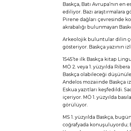
Baskça, Batı Avrupa’nın en es
ediliyor. Bazı araştırmalara g
Pirene dağları çevresinde ko
akrabalığı bulunmayan Baskça,
Arkeolojik buluntular dilin 
gösteriyor. Baskça yazının izl
1545’te ilk Baskça kitap Lin
MÖ 2. veya 1. yüzyılda Ribera 
Baskça olabileceği düşünülen
Andelos mozaiinde Baskça izl
Eskua yazıtları keşfedildi. S
içeriyor. MÖ 1. yüzyılda basıl
görülüyor.
MS 1. yüzyılda Baskça, bugü
coğrafyada konuşuluyordu; B