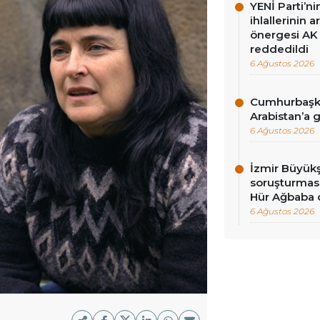
YENİ Parti’n
ihlallerinin a
önergesi AK 
reddedildi
6 Ağustos 2026
Cumhurbaşka
Arabistan’a 
6 Ağustos 2026
İzmir Büyükş
soruşturması
Hür Ağbaba 
6 Ağustos 2026