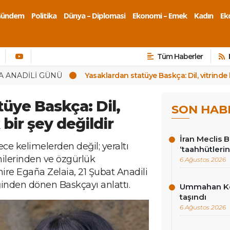
Gündem
Politika
Dünya – Diplomasi
Ekonomi – Emek
Kadın
Eko
Tüm Haberler
A ANADİLİ GÜNÜ
Yasaklardan statüye Baskça: Dil, vitrinde 
üye Baskça: Dil,
SON HAB
 bir şey değildir
İran Meclis 
ce kelimelerden değil; yeraltı
‘taahhütlerin
nnilerinden ve özgürlük
6 Ağustos 2026
anire Egaña Zelaia, 21 Şubat Anadili
inden dönen Baskçayı anlattı.
Ummahan Kor
taşındı
6 Ağustos 2026