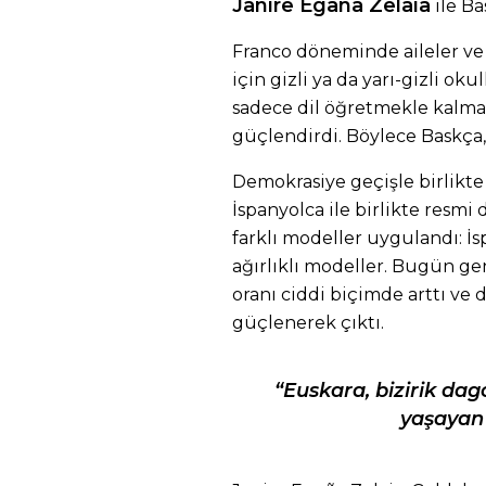
Janire Egaña Zelaia
ile B
Franco döneminde aileler ve
için gizli ya da yarı-gizli oku
sadece dil öğretmekle kalmadı
güçlendirdi. Böylece Baskça,
Demokrasiye geçişle birlikt
İspanyolca ile birlikte resmi
farklı modeller uygulandı: İspa
ağırlıklı modeller. Bugün ge
oranı ciddi biçimde arttı ve 
güçlenerek çıktı.
“Euskara, bizirik dag
yaşayan 