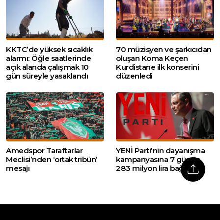
KKTC’de yüksek sıcaklık
70 müzisyen ve şarkıcıdan
alarmı: Öğle saatlerinde
oluşan Koma Keçen
açık alanda çalışmak 10
Kurdistane ilk konserini
gün süreyle yasaklandı
düzenledi
Amedspor Taraftarlar
YENİ Parti’nin dayanışma
Meclisi’nden ‘ortak tribün’
kampanyasına 7 günde
mesajı
283 milyon lira bağış