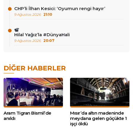
CHP’li İlhan Kesici: ‘Oyumun rengi hayır’
9 Ağustos 2026
21:10
Hilal Yağız’la #DünyaHali
9 Ağustos 2026
20:07
DIĞER HABERLER
Aram Tigran Bismil’de
Mısır’da altın madeninde
anıldı
meydana gelen göçükte 1
işçi öldü