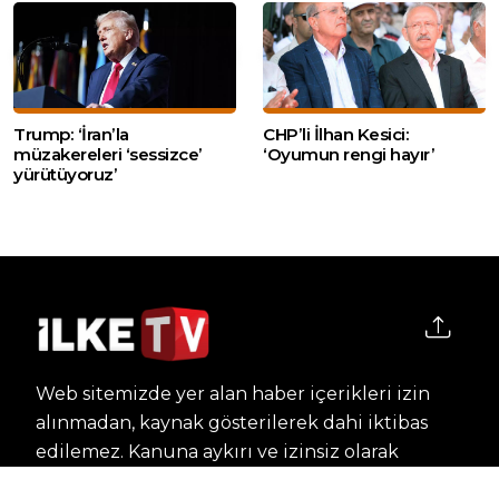
Trump: ‘İran’la
CHP’li İlhan Kesici:
müzakereleri ‘sessizce’
‘Oyumun rengi hayır’
yürütüyoruz’
Web sitemizde yer alan haber içerikleri izin
alınmadan, kaynak gösterilerek dahi iktibas
edilemez. Kanuna aykırı ve izinsiz olarak
kopyalanamaz, başka yerde yayınlanamaz.