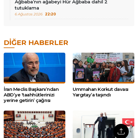
Ağbaba’nın ağabeyi Hür Ağbaba dahil 2
tutuklama
6 Ağustos 2026
22:20
DIĞER HABERLER
İran Meclis Başkanı’ndan
Ummahan Korkut davası
ABD’ye ‘taahhütlerinizi
Yargıtay’a taşındı
yerine getirin’ çağrısı