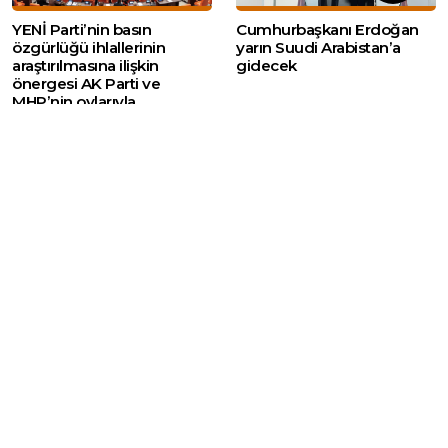
YENİ Parti’nin basın
Cumhurbaşkanı Erdoğan
özgürlüğü ihlallerinin
yarın Suudi Arabistan’a
araştırılmasına ilişkin
gidecek
önergesi AK Parti ve
MHP’nin oylarıyla
reddedildi
Web sitemizde yer alan haber içerikleri izin
alınmadan, kaynak gösterilerek dahi iktibas
edilemez. Kanuna aykırı ve izinsiz olarak
kopyalanamaz, başka yerde yayınlanamaz.