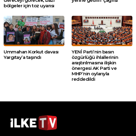
dereceyi görecek, bazı
yerine getirin’ çağrısı
bölgeler için toz uyarısı
Ummahan Korkut davası
YENİ Parti’nin basın
Yargıtay’a taşındı
özgürlüğü ihlallerinin
araştırılmasına ilişkin
önergesi AK Parti ve
MHP’nin oylarıyla
reddedildi