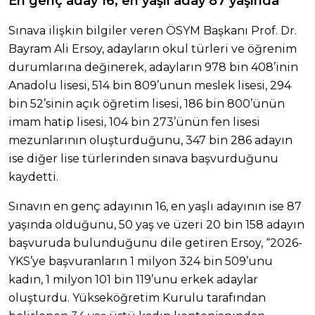
En genç aday 16, en yaşlı aday 87 yaşında
Sınava ilişkin bilgiler veren ÖSYM Başkanı Prof. Dr.
Bayram Ali Ersoy, adayların okul türleri ve öğrenim
durumlarına değinerek, adayların 978 bin 408’inin
Anadolu lisesi, 514 bin 809’unun meslek lisesi, 294
bin 52’sinin açık öğretim lisesi, 186 bin 800’ünün
imam hatip lisesi, 104 bin 273’ünün fen lisesi
mezunlarının oluşturduğunu, 347 bin 286 adayın
ise diğer lise türlerinden sınava başvurduğunu
kaydetti.
Sınavın en genç adayının 16, en yaşlı adayının ise 87
yaşında olduğunu, 50 yaş ve üzeri 20 bin 158 adayın
başvuruda bulunduğunu dile getiren Ersoy, “2026-
YKS’ye başvuranların 1 milyon 324 bin 509’unu
kadın, 1 milyon 101 bin 119’unu erkek adaylar
oluşturdu. Yükseköğretim Kurulu tarafından