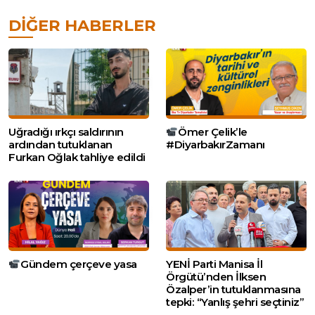
DIĞER HABERLER
Uğradığı ırkçı saldırının
Ömer Çelik’le
ardından tutuklanan
#DiyarbakırZamanı
Furkan Oğlak tahliye edildi
Gündem çerçeve yasa
YENİ Parti Manisa İl
Örgütü’nden İlksen
Özalper’in tutuklanmasına
tepki: “Yanlış şehri seçtiniz”