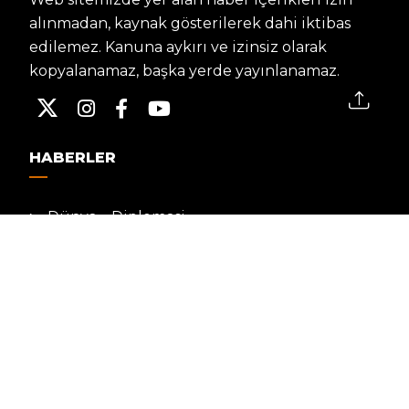
alınmadan, kaynak gösterilerek dahi iktibas
edilemez. Kanuna aykırı ve izinsiz olarak
kopyalanamaz, başka yerde yayınlanamaz.
HABERLER
Dünya – Diplomasi
Kültür Sanat
Ekonomi – Emek
Bilim & Teknoloji
Spor
KVKK BILGILENDIRMESI