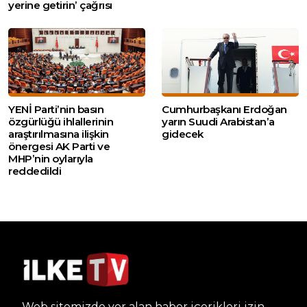
yerine getirin’ çağrısı
YENİ Parti’nin basın
Cumhurbaşkanı Erdoğan
özgürlüğü ihlallerinin
yarın Suudi Arabistan’a
araştırılmasına ilişkin
gidecek
önergesi AK Parti ve
MHP’nin oylarıyla
reddedildi
Web sitemizde yer alan haber içerikleri izin