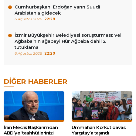
Cumhurbaşkanı Erdoğan yarın Suudi
Arabistan’a gidecek
6 Ağustos 2026
22:28
İzmir Büyükşehir Belediyesi soruşturması: Veli
Ağbaba’nın ağabeyi Hür Ağbaba dahil 2
tutuklama
6 Ağustos 2026
22:20
DIĞER HABERLER
İran Meclis Başkanı’ndan
Ummahan Korkut davası
ABD’ye ‘taahhütlerinizi
Yargıtay’a taşındı