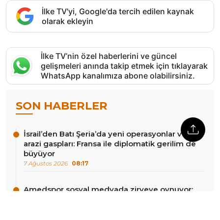
İlke TV'yi, Google'da tercih edilen kaynak
olarak ekleyin
İlke TV’nin özel haberlerini ve güncel
gelişmeleri anında takip etmek için tıklayarak
WhatsApp kanalımıza abone olabilirsiniz.
SON HABERLER
İsrail’den Batı Şeria’da yeni operasyonlar ve
arazi gaspları: Fransa ile diplomatik gerilim de
büyüyor
7 Ağustos 2026
08:17
Amedspor sosyal medyada zirveye oynuyor:
Takipçi artışında Türkiye üçüncüsü
7 Ağustos 2026
08:12