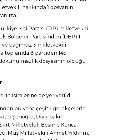
illetvekili hakkında 1 dosyanın
anıtta.
rkiye İşçi Partisi (TİP) milletvekili
k Bölgeler Partisi’nden (DBP) 1
 ve bağımsız 3 milletvekili
e toplamda 8 partiden 145
2 dokunulmazlık dosyasının olduğu
r
erin isimlerine de yer verildi.
inden bu yana çeşitli gerekçelerle
kdağ Şenoğlu, Diyarbakır
Siirt Milletvekili Besime Konca,
cu, Muş Milletvekili Ahmet Yıldırım,