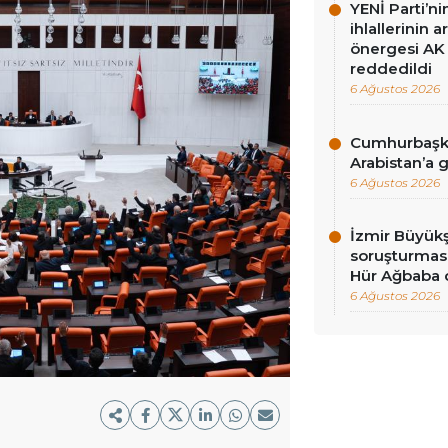
YENİ Parti’n
ihlallerinin a
önergesi AK 
reddedildi
6 Ağustos 2026
Cumhurbaşka
Arabistan’a 
6 Ağustos 2026
İzmir Büyükş
soruşturması
Hür Ağbaba 
6 Ağustos 2026