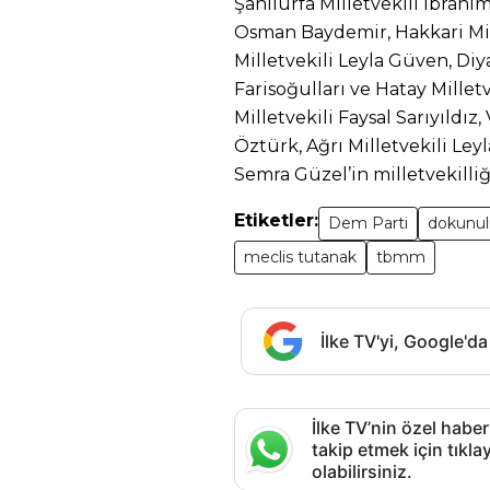
Şanlıurfa Milletvekili İbrahi
Osman Baydemir, Hakkari Mil
Milletvekili Leyla Güven, Diy
Farisoğulları ve Hatay Milletv
Milletvekili Faysal Sarıyıldız
Öztürk, Ağrı Milletvekili Ley
Semra Güzel’in milletvekilli
Etiketler:
Dem Parti
dokunul
meclis tutanak
tbmm
İlke TV'yi, Google'da
İlke TV’nin özel haber
takip etmek için tık
olabilirsiniz.