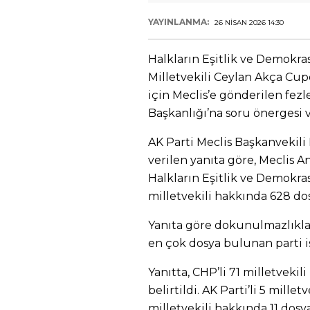
YAYINLANMA:
26 NISAN 2026 14:30
Halkların Eşitlik ve Demokra
Milletvekili Ceylan Akça Cup
için Meclis’e gönderilen fezl
Başkanlığı’na soru önergesi v
AK Parti Meclis Başkanvekil
verilen yanıta göre, Meclis
Halkların Eşitlik ve Demokras
milletvekili hakkında 628 d
Yanıta göre dokunulmazlıkları
en çok dosya bulunan parti i
Yanıtta, CHP’li 71 milletvek
belirtildi. AK Parti’li 5 mille
milletvekili hakkında 11 dosya