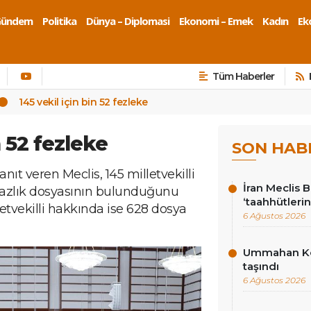
Gündem
Politika
Dünya – Diplomasi
Ekonomi – Emek
Kadın
Eko
Tüm Haberler
145 vekil için bin 52 fezleke
n 52 fezleke
SON HAB
ıt veren Meclis, 145 milletvekilli
İran Meclis 
azlık dosyasının bulunduğunu
‘taahhütlerin
letvekilli hakkında ise 628 dosya
6 Ağustos 2026
Ummahan Kor
taşındı
6 Ağustos 2026