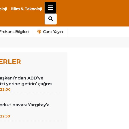
loji
Bilim & Teknoloji
Frekans Bilgileri
Canlı Yayın
ERLER
Başkanı’ndan ABD’ye
izi yerine getirin’ çağrısı
23:00
kut davası Yargıtay’a
22:50