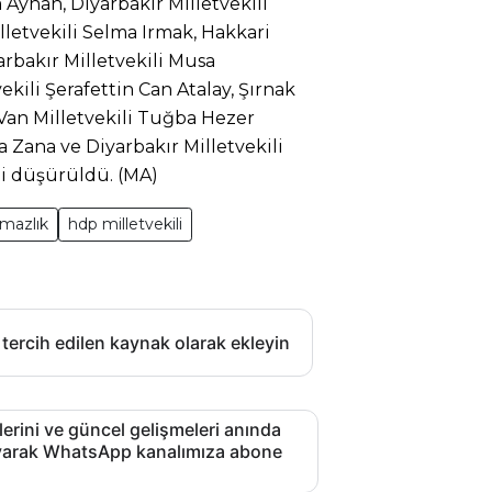
m Ayhan, Diyarbakır Milletvekili
letvekili Selma Irmak, Hakkari
arbakır Milletvekili Musa
ekili Şerafettin Can Atalay, Şırnak
, Van Milletvekili Tuğba Hezer
la Zana ve Diyarbakır Milletvekili
ği düşürüldü. (MA)
mazlık
hdp milletvekili
 tercih edilen kaynak olarak ekleyin
lerini ve güncel gelişmeleri anında
layarak WhatsApp kanalımıza abone