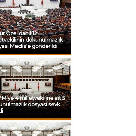
r Özel dahil 12
etvekilinin dokunulmazlık
ası Meclis’e gönderildi
’ye 4 milletvekiline ait 5
unulmazlık dosyası sevk
di