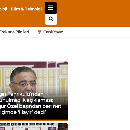
loji
Bilim & Teknoloji
Frekans Bilgileri
Canlı Yayın
in Tanrıkulu’ndan
nulmazlık açıklaması:
ür Özel başından beri net
biçimde ‘Hayır’ dedi’