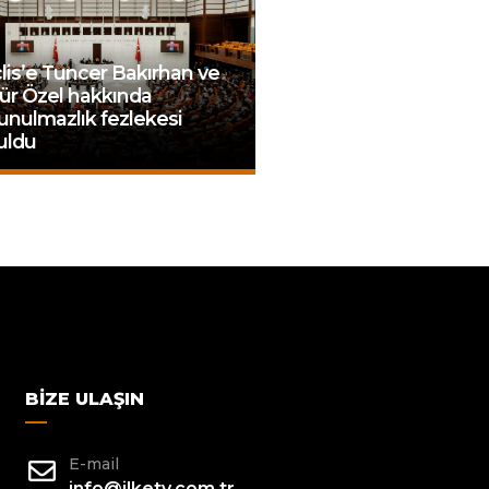
is’e Tuncer Bakırhan ve
ür Özel hakkında
nulmazlık fezlekesi
uldu
BIZE ULAŞIN
E-mail
info@ilketv.com.tr