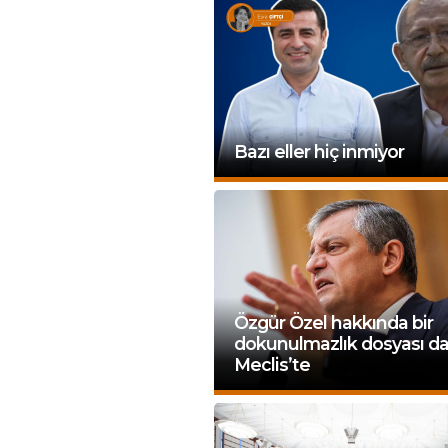
Bazı eller hiç inmiyor
Özgür Özel hakkında bir
dokunulmazlık dosyası d
Meclis’te