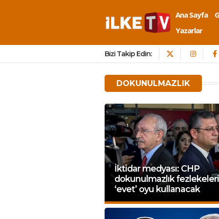
Ana Sayfa
Yazarlar
Bizi Takip Edin:
DOKUNULMAZLIK
İktidar medyası: CHP
dokunulmazlık fezlekeler
‘evet’ oyu kullanacak