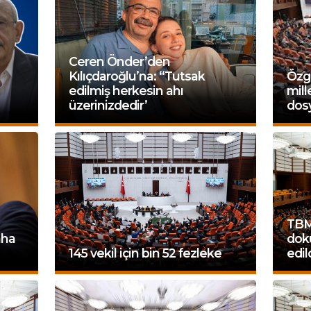
Ceren Önder’den
Kılıçdaroğlu’na: “Tutsak
Özgü
edilmiş herkesin ahı
mill
üzerinizdedir’
dosy
TBMM
aha
dok
145 vekil için bin 52 fezleke
edil