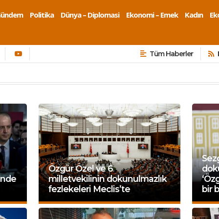
Gündem
Politika
Dünya – Diplomasi
Ekonomi – Emek
Kadın
Eko
Tüm Haberler
Sezg
Özgür Özel ve 6
doku
inde
milletvekilinin dokunulmazlık
‘Özg
fezlekeleri Meclis’te
bir 