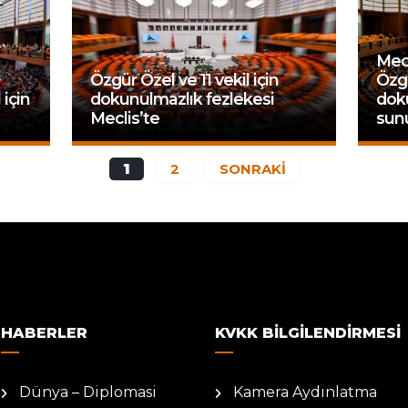
Mecl
Özgür Özel ve 11 vekil için
Özg
 için
dokunulmazlık fezlekesi
doku
Meclis’te
sun
1
2
SONRAKİ
HABERLER
KVKK BILGILENDIRMESI
Dünya – Diplomasi
Kamera Aydınlatma