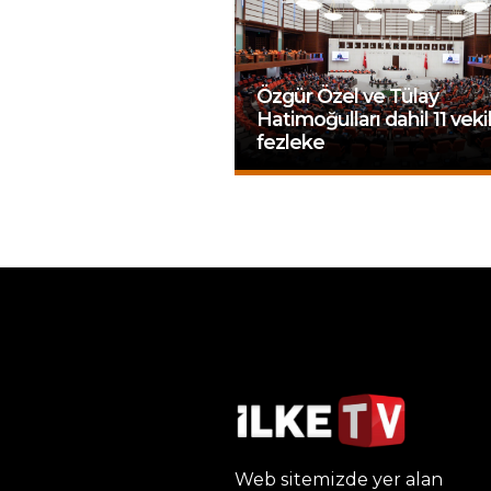
Özgür Özel ve Tülay
Hatimoğulları dahil 11 vekil
fezleke
Web sitemizde yer alan