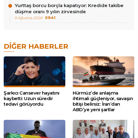
Yurttaş borcu borçla kapatıyor: Kredide takibe
düşme oranı 9 yılın zirvesinde
9 Ağustos 2026
09:41
DIĞER HABERLER
Şarkıcı Cansever hayatını
Hürmüz’de anlaşma
kaybetti: Uzun süredir
ihtimali güçleniyor, savaşın
tedavi görüyordu
bitişi belirsiz: İran’dan
ABD’ye yeni şartlar