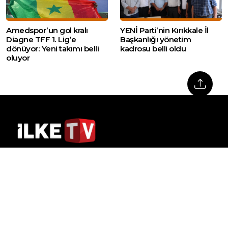
Amedspor’un gol kralı
YENİ Parti’nin Kırıkkale İl
Diagne TFF 1. Lig’e
Başkanlığı yönetim
dönüyor: Yeni takımı belli
kadrosu belli oldu
oluyor
Web sitemizde yer alan haber içerikleri izin
alınmadan, kaynak gösterilerek dahi iktibas
edilemez. Kanuna aykırı ve izinsiz olarak
kopyalanamaz, başka yerde yayınlanamaz.