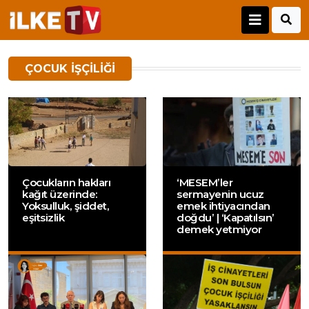
ÇOCUK IŞÇILIĞI
Çocukların hakları
‘MESEM’ler
kağıt üzerinde:
sermayenin ucuz
Yoksulluk, şiddet,
emek ihtiyacından
eşitsizlik
doğdu’ | ‘Kapatılsın’
demek yetmiyor