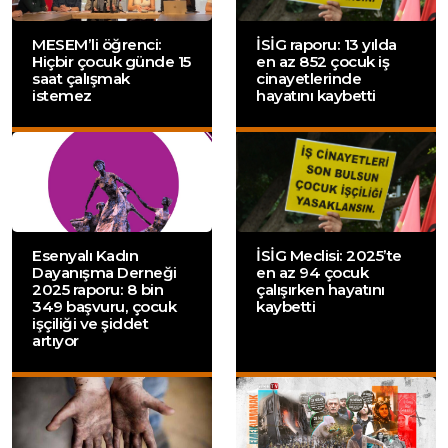
MESEM’li öğrenci:
İSİG raporu: 13 yılda
Hiçbir çocuk günde 15
en az 852 çocuk iş
saat çalışmak
cinayetlerinde
istemez
hayatını kaybetti
Esenyalı Kadın
İSİG Meclisi: 2025’te
Dayanışma Derneği
en az 94 çocuk
2025 raporu: 8 bin
çalışırken hayatını
349 başvuru, çocuk
kaybetti
işçiliği ve şiddet
artıyor