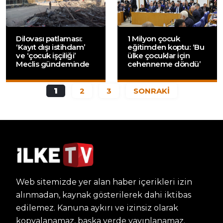
Dilovası patlaması:
1 Milyon çocuk
‘Kayıt dışı istihdam’
eğitimden koptu: ‘Bu
ve ‘çocuk işçiliği’
ülke çocuklar için
Meclis gündeminde
cehenneme döndü’
1
2
3
SONRAKİ
Web sitemizde yer alan haber içerikleri izin
alınmadan, kaynak gösterilerek dahi iktibas
edilemez. Kanuna aykırı ve izinsiz olarak
kopyalanamaz, başka yerde yayınlanamaz.