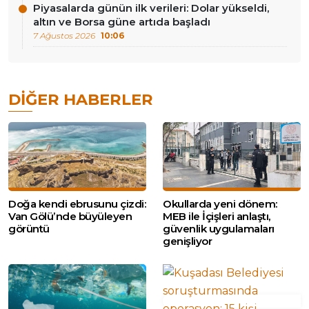
Piyasalarda günün ilk verileri: Dolar yükseldi,
altın ve Borsa güne artıda başladı
7 Ağustos 2026
10:06
DIĞER HABERLER
Doğa kendi ebrusunu çizdi:
Okullarda yeni dönem:
Van Gölü’nde büyüleyen
MEB ile İçişleri anlaştı,
görüntü
güvenlik uygulamaları
genişliyor