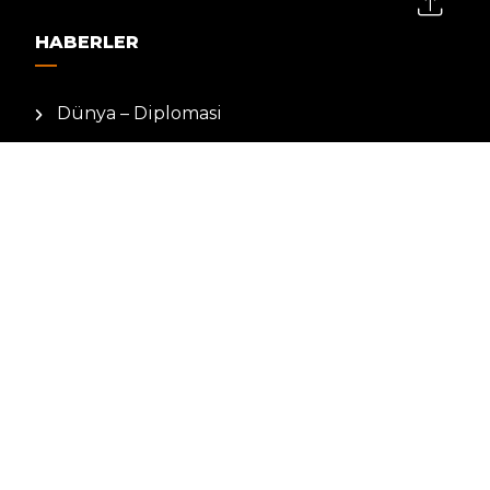
HABERLER
Dünya – Diplomasi
Kültür Sanat
Ekonomi – Emek
Bilim & Teknoloji
Spor
KVKK BILGILENDIRMESI
Kamera Aydınlatma Metni
Hizmet Şartları
Çerez Politikası