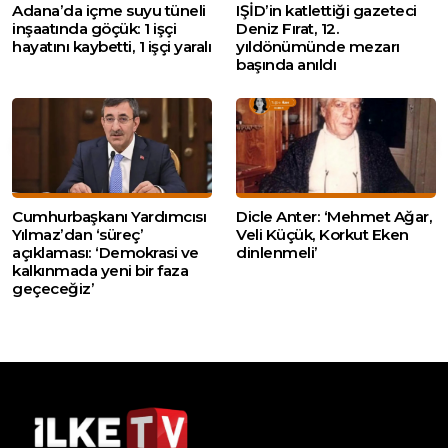
Adana’da içme suyu tüneli
IŞİD’in katlettiği gazeteci
inşaatında göçük: 1 işçi
Deniz Fırat, 12.
hayatını kaybetti, 1 işçi yaralı
yıldönümünde mezarı
başında anıldı
Cumhurbaşkanı Yardımcısı
Dicle Anter: ‘Mehmet Ağar,
Yılmaz’dan ‘süreç’
Veli Küçük, Korkut Eken
açıklaması: ‘Demokrasi ve
dinlenmeli’
kalkınmada yeni bir faza
geçeceğiz’