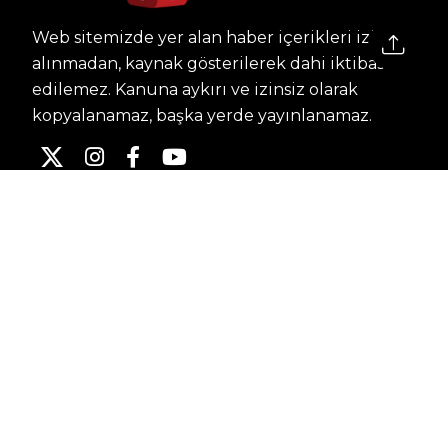
Web sitemizde yer alan haber içerikleri izin
alınmadan, kaynak gösterilerek dahi iktibas
edilemez. Kanuna aykırı ve izinsiz olarak
kopyalanamaz, başka yerde yayınlanamaz.
HABERLER
Dünya – Diplomasi
Kültür Sanat
Ekonomi – Emek
Bilim & Teknoloji
Spor