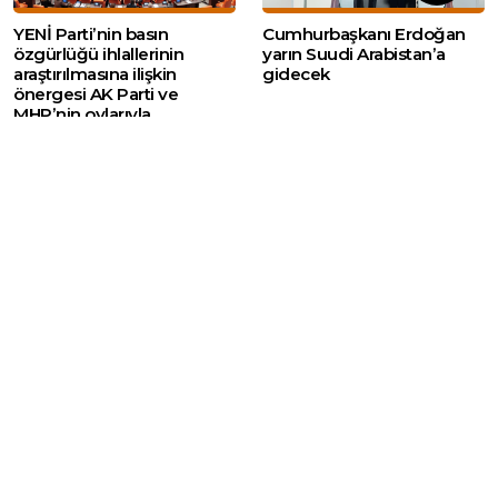
YENİ Parti’nin basın
Cumhurbaşkanı Erdoğan
özgürlüğü ihlallerinin
yarın Suudi Arabistan’a
araştırılmasına ilişkin
gidecek
önergesi AK Parti ve
MHP’nin oylarıyla
reddedildi
Web sitemizde yer alan haber içerikleri izin
alınmadan, kaynak gösterilerek dahi iktibas
edilemez. Kanuna aykırı ve izinsiz olarak
kopyalanamaz, başka yerde yayınlanamaz.