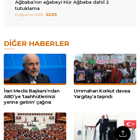
Ağbaba’nın ağabeyi Hür Ağbaba dahil 2
tutuklama
6 Ağustos 2026
22:20
DIĞER HABERLER
İran Meclis Başkanı’ndan
Ummahan Korkut davası
ABD’ye ‘taahhütlerinizi
Yargıtay’a taşındı
yerine getirin’ çağrısı