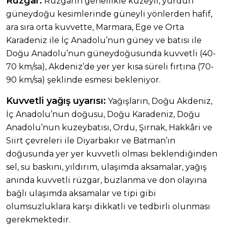
Rüzgar:
Rüzgarın genellikle kuzeyli, yurdun
güneydoğu kesimlerinde güneyli yönlerden hafif,
ara sıra orta kuvvette, Marmara, Ege ve Orta
Karadeniz ile İç Anadolu’nun güney ve batısı ile
Doğu Anadolu’nun güneydoğusunda kuvvetli (40-
70 km/sa), Akdeniz’de yer yer kısa süreli fırtına (70-
90 km/sa) şeklinde esmesi bekleniyor.
Kuvvetli yağış uyarısı:
Yağışların, Doğu Akdeniz,
İç Anadolu’nun doğusu, Doğu Karadeniz, Doğu
Anadolu’nun kuzeybatısı, Ordu, Şırnak, Hakkâri ve
Siirt çevreleri ile Diyarbakır ve Batman’ın
doğusunda yer yer kuvvetli olması beklendiğinden
sel, su baskını, yıldırım, ulaşımda aksamalar, yağış
anında kuvvetli rüzgar, buzlanma ve don olayına
bağlı ulaşımda aksamalar ve tipi gibi
olumsuzluklara karşı dikkatli ve tedbirli olunması
gerekmektedir.