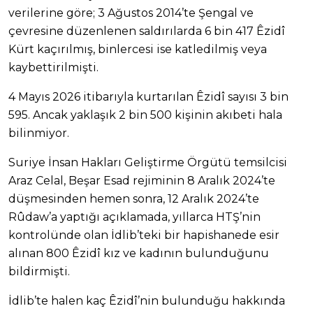
verilerine göre; 3 Ağustos 2014’te Şengal ve
çevresine düzenlenen saldırılarda 6 bin 417 Êzidî
Kürt kaçırılmış, binlercesi ise katledilmiş veya
kaybettirilmişti.
4 Mayıs 2026 itibarıyla kurtarılan Êzidî sayısı 3 bin
595. Ancak yaklaşık 2 bin 500 kişinin akıbeti hala
bilinmiyor.
Suriye İnsan Hakları Geliştirme Örgütü temsilcisi
Araz Celal, Beşar Esad rejiminin 8 Aralık 2024’te
düşmesinden hemen sonra, 12 Aralık 2024’te
Rûdaw’a yaptığı açıklamada, yıllarca HTŞ’nin
kontrolünde olan İdlib’teki bir hapishanede esir
alınan 800 Êzidî kız ve kadının bulunduğunu
bildirmişti.
İdlib’te halen kaç Êzidî’nin bulunduğu hakkında