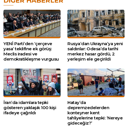
DIĞER HABERLER
YENİ Parti’den ‘çerçeve
Rusya’dan Ukrayna’ya yeni
yasa’ teklifine ek görüş:
saldırılar: Odesa’da tarihi
Meclis iradesi ve
merkez hasar gördü, 2
demokratikleşme vurgusu
yerleşim ele geçirildi
İran’da idamlara tepki
Hatay’da
gösteren yaklaşık 100 kişi
depremzedelerden
ifadeye çağrıldı
konteyner kent
tahliyelerine tepki: ‘Nereye
gideceğiz?’