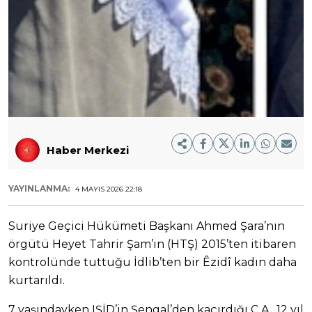
Haber Merkezi
YAYINLANMA:
4 MAYIS 2026 22:18
Suriye Geçici Hükümeti Başkanı Ahmed Şara’nın
örgütü Heyet Tahrir Şam’ın (HTŞ) 2015’ten itibaren
kontrolünde tuttuğu İdlib’ten bir Êzidî kadın daha
kurtarıldı.
7 yaşındayken IŞİD’in Şengal’den kaçırdığı C.A., 12 yıl