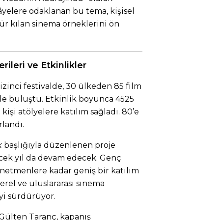
kâyelere odaklanan bu tema, kişisel
ür kılan sinema örneklerini ön
rileri ve Etkinlikler
zinci festivalde, 30 ülkeden 85 film
yle buluştu. Etkinlik boyunca 4525
 kişi atölyelere katılım sağladı. 80’e
landı.
k
başlığıyla düzenlenen proje
lecek yıl da devam edecek. Genç
netmenlere kadar geniş bir katılım
 yerel ve uluslararası sinema
eyi sürdürüyor.
 Gülten Taranç, kapanış