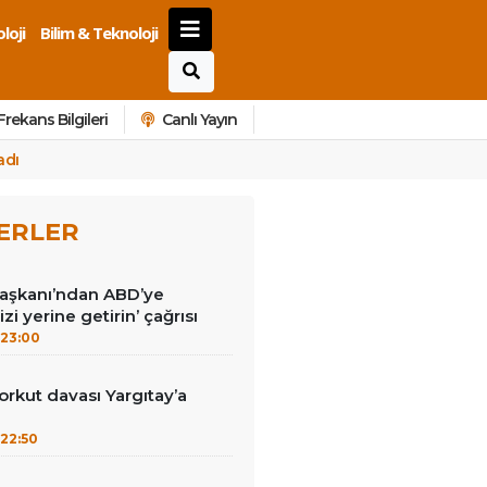
loji
Bilim & Teknoloji
Frekans Bilgileri
Canlı Yayın
adı
ERLER
Başkanı’ndan ABD’ye
izi yerine getirin’ çağrısı
23:00
kut davası Yargıtay’a
22:50