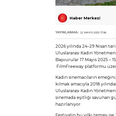
Haber Merkezi
YAYINLANMA:
22 MAYIS 2025 17:58
2026 yılında 24–29 Nisan tar
Uluslararası Kadın Yönetmenle
Başvurular 17 Mayıs 2025 – 15
FilmFreeway platformu üzer
Kadın sinemacıların emeğini,
kılmak amacıyla 2018 yılınd
Uluslararası Kadın Yönetmenl
sinemada eşitliği savunan gü
hazırlanıyor.
Festivalin bu yılki teması ise