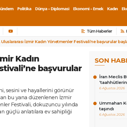
Gündem
Politika
Dünya – Diplomasi
Ekonomi – Emek
Kadın
Eko
Tüm Haberler
. Uluslararası İzmir Kadın Yönetmenler Festivali’ne başvurular başl
İzmir Kadın
SON HAB
tivali’ne başvurular
İran Meclis 
‘taahhütlerin
6 Ağustos 2026
, sesini ve hayallerini görünür
dan bu yana düzenlenen İzmir
Ummahan Kor
ler Festivali, dokuzuncu yılında
taşındı
n güçlü anlatılara ev sahipliği
6 Ağustos 2026