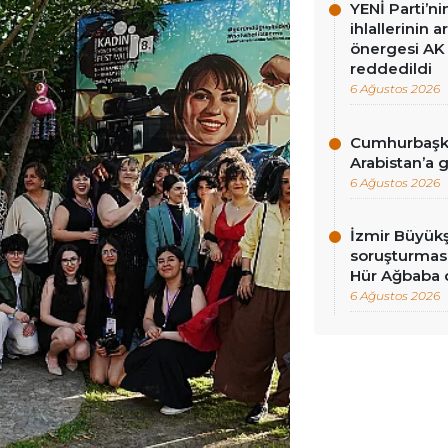
YENİ Parti’n
ihlallerinin a
önergesi AK 
reddedildi
6 Ağustos 2026
Cumhurbaşka
Arabistan’a 
6 Ağustos 2026
İzmir Büyükş
soruşturması
Hür Ağbaba 
6 Ağustos 2026