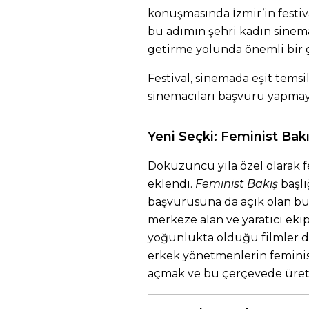
konuşmasında İzmir’in festiv
bu adımın şehri kadın sinem
getirme yolunda önemli bir
Festival, sinemada eşit tems
sinemacıları başvuru yapmay
Yeni Seçki: Feminist Bak
Dokuzuncu yıla özel olarak f
eklendi.
Feminist Bakış
başlı
başvurusuna da açık olan bu
merkeze alan ve yaratıcı eki
yoğunlukta olduğu filmler d
erkek yönetmenlerin feminist
açmak ve bu çerçevede üreti