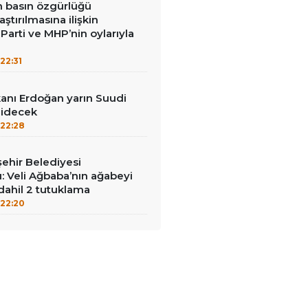
in basın özgürlüğü
raştırılmasına ilişkin
Parti ve MHP’nin oylarıyla
22:31
nı Erdoğan yarın Suudi
gidecek
22:28
ehir Belediyesi
: Veli Ağbaba’nın ağabeyi
dahil 2 tutuklama
22:20