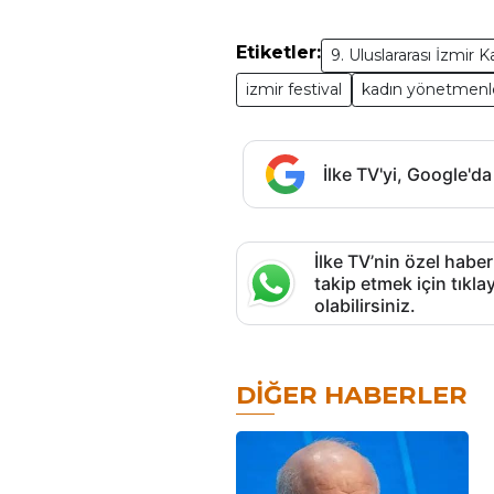
Etiketler:
9. Uluslararası İzmir 
izmir festival
kadın yönetmenl
İlke TV'yi, Google'da
İlke TV’nin özel haber
takip etmek için tık
olabilirsiniz.
DIĞER HABERLER