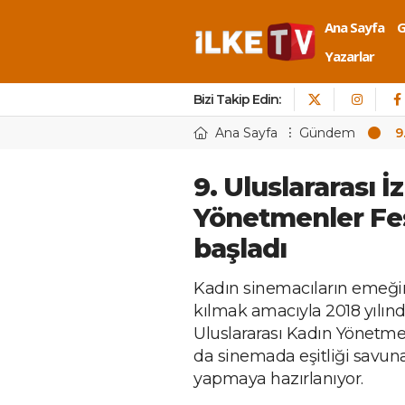
Ana Sayfa
Yazarlar
Bizi Takip Edin:
Ana Sayfa
Gündem
9
9. Uluslararası 
Yönetmenler Fes
başladı
Kadın sinemacıların emeğini
kılmak amacıyla 2018 yılın
Uluslararası Kadın Yönetmen
da sinemada eşitliği savuna
yapmaya hazırlanıyor.