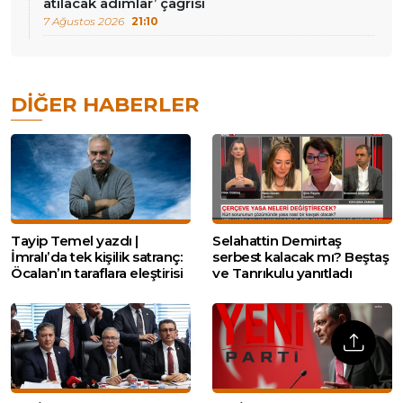
atılacak adımlar’ çağrısı
7 Ağustos 2026
21:10
DIĞER HABERLER
Tayip Temel yazdı |
Selahattin Demirtaş
İmralı’da tek kişilik satranç:
serbest kalacak mı? Beştaş
Öcalan’ın taraflara eleştirisi
ve Tanrıkulu yanıtladı