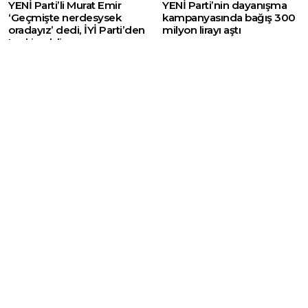
YENİ Parti’li Murat Emir
YENİ Parti’nin dayanışma
‘Geçmişte nerdesysek
kampanyasında bağış 300
oradayız’ dedi, İYİ Parti’den
milyon lirayı aştı
tepki geldi
Web sitemizde yer alan haber içerikleri izin
alınmadan, kaynak gösterilerek dahi iktibas
edilemez. Kanuna aykırı ve izinsiz olarak
kopyalanamaz, başka yerde yayınlanamaz.
HABERLER