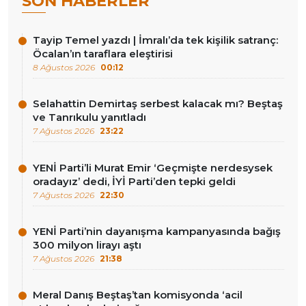
SON HABERLER
Tayip Temel yazdı | İmralı’da tek kişilik satranç:
Öcalan’ın taraflara eleştirisi
8 Ağustos 2026
00:12
Selahattin Demirtaş serbest kalacak mı? Beştaş
ve Tanrıkulu yanıtladı
7 Ağustos 2026
23:22
YENİ Parti’li Murat Emir ‘Geçmişte nerdesysek
oradayız’ dedi, İYİ Parti’den tepki geldi
7 Ağustos 2026
22:30
YENİ Parti’nin dayanışma kampanyasında bağış
300 milyon lirayı aştı
7 Ağustos 2026
21:38
Meral Danış Beştaş’tan komisyonda ‘acil