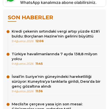
WhatsApp kanalımıza abone olabilirsiniz.
SON HABERLER
Kredi çekenin sırtındaki vergi artışı yüzde 628’i
buldu: Borçlanan Hazine’nin gelirini büyüttü
9 Ağustos 2026
12:06
Türkiye havalimanlarında 7 ayda 138,8 milyon
yolcu
9 Ağustos 2026
11:45
İsrail’in Suriye’nin güneyindeki hareketliliği
sürüyor: Kuneytra’ya tanklarla girildi, Dera’da bir
genç gözaltına alındı
9 Ağustos 2026
11:36
Meclis’te çerçeve yasa için son mesai:
Görüşmeler yarın, ardından tatil