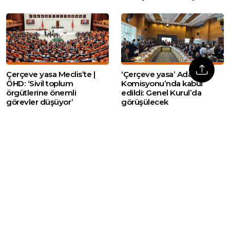
Çerçeve yasa Meclis’te |
‘Çerçeve yasa’ Adalet
ÖHD: ‘Sivil toplum
Komisyonu’nda kabul
örgütlerine önemli
edildi: Genel Kurul’da
görevler düşüyor’
görüşülecek
Web sitemizde yer alan haber içerikleri izin
alınmadan, kaynak gösterilerek dahi iktibas
edilemez. Kanuna aykırı ve izinsiz olarak