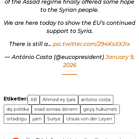
of the Assad regime finally offered some hope
to the Syrian people.
We are here today to show the EU’s continued
support to Syria.
There is still a…
pic.twitter.com/294KsXXJIx
— António Costa (@eucopresident)
January 9,
2026
Etiketler:
AB
Ahmed eş-Şara
antonio costa
dış politika
esad sonrası dönem
geçiş hükümeti
ortadoğu
şam
Suriye
Ursula von der Leyen