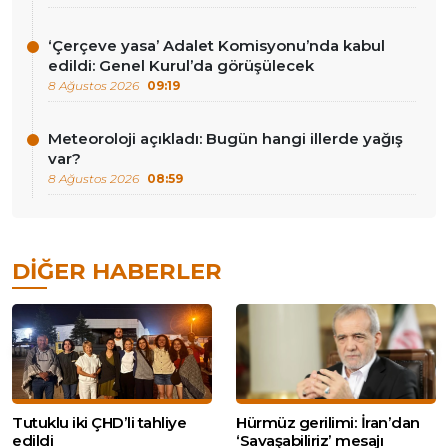
‘Çerçeve yasa’ Adalet Komisyonu’nda kabul
edildi: Genel Kurul’da görüşülecek
8 Ağustos 2026
09:19
Meteoroloji açıkladı: Bugün hangi illerde yağış
var?
8 Ağustos 2026
08:59
DIĞER HABERLER
Tutuklu iki ÇHD’li tahliye
Hürmüz gerilimi: İran’dan
edildi
‘Savaşabiliriz’ mesajı