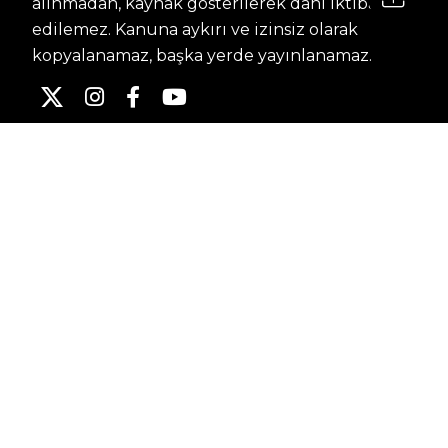
alınmadan, kaynak gösterilerek dahi iktibas
edilemez. Kanuna aykırı ve izinsiz olarak
kopyalanamaz, başka yerde yayınlanamaz.
HABERLER
Dünya – Diplomasi
Kültür Sanat
Ekonomi – Emek
Bilim & Teknoloji
Spor
KVKK BILGILENDIRMESI