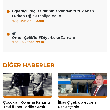
Uğradığı ırkçı saldırının ardından tutuklanan
Furkan Oğlak tahliye edildi
8 Ağustos 2026
22:18
Ömer Çelik’le #DiyarbakırZamanı
8 Ağustos 2026
22:16
DIĞER HABERLER
Çocukları Koruma Kanunu
İlkay Çiçek görevden
Teklifi kabul edildi: Artık
uzaklaştırıldı