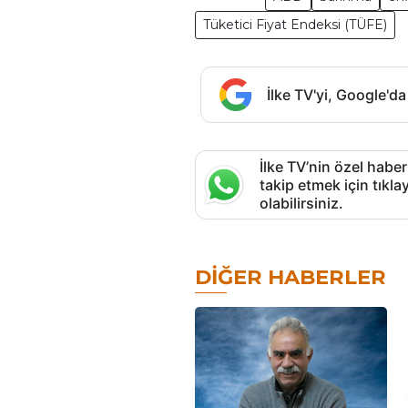
Tüketici Fiyat Endeksi (TÜFE)
İlke TV'yi, Google'da
İlke TV’nin özel haber
takip etmek için tık
olabilirsiniz.
DIĞER HABERLER