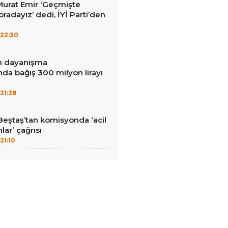
i Murat Emir ‘Geçmişte
radayız’ dedi, İYİ Parti’den
22:30
in dayanışma
a bağış 300 milyon lirayı
21:38
Beştaş’tan komisyonda ‘acil
lar’ çağrısı
21:10