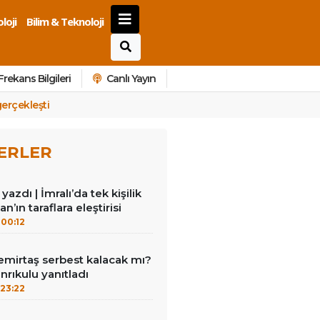
loji
Bilim & Teknoloji
Frekans Bilgileri
Canlı Yayın
gerçekleşti
ERLER
azdı | İmralı’da tek kişilik
n’ın taraflara eleştirisi
00:12
emirtaş serbest kalacak mı?
nrıkulu yanıtladı
23:22