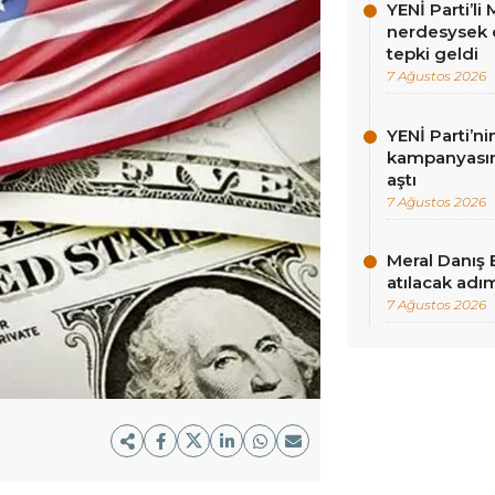
YENİ Parti’l
nerdesysek o
tepki geldi
7 Ağustos 2026
YENİ Parti’n
kampanyasınd
aştı
7 Ağustos 2026
Meral Danış 
atılacak adım
7 Ağustos 2026