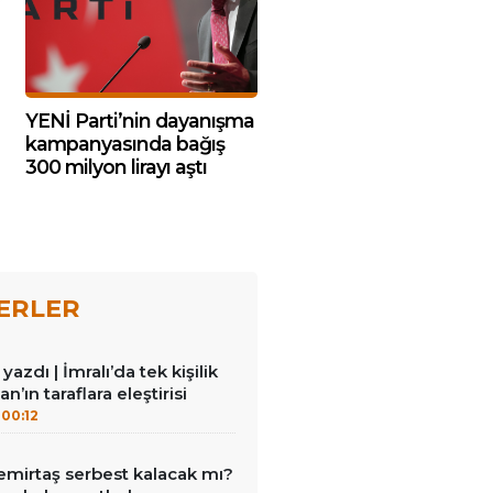
YENİ Parti’nin dayanışma
kampanyasında bağış
300 milyon lirayı aştı
ERLER
azdı | İmralı’da tek kişilik
n’ın taraflara eleştirisi
00:12
emirtaş serbest kalacak mı?