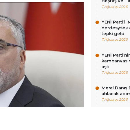
Beştaş ve Ta
7 Ağustos 2026
YENİ Parti’l
nerdesysek o
tepki geldi
7 Ağustos 2026
YENİ Parti’n
kampanyasınd
aştı
7 Ağustos 2026
Meral Danış 
atılacak adım
7 Ağustos 2026