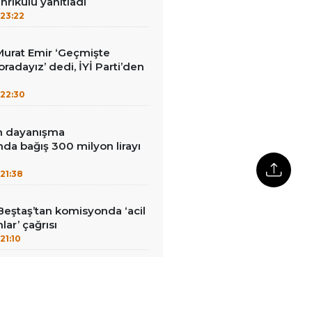
nrıkulu yanıtladı
23:22
i Murat Emir ‘Geçmişte
radayız’ dedi, İYİ Parti’den
22:30
in dayanışma
a bağış 300 milyon lirayı
21:38
Beştaş’tan komisyonda ‘acil
lar’ çağrısı
21:10