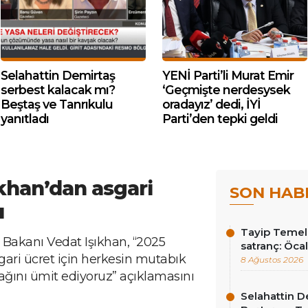
Selahattin Demirtaş
YENİ Parti’li Murat Emir
serbest kalacak mı?
‘Geçmişte nerdesysek
Beştaş ve Tanrıkulu
oradayız’ dedi, İYİ
yanıtladı
Parti’den tepki geldi
khan’dan asgari
SON HAB
ı
Tayip Temel y
 Bakanı Vedat Işıkhan, “2025
satranç: Öcala
sgari ücret için herkesin mutabık
8 Ağustos 2026
cağını ümit ediyoruz” açıklamasını
Selahattin D