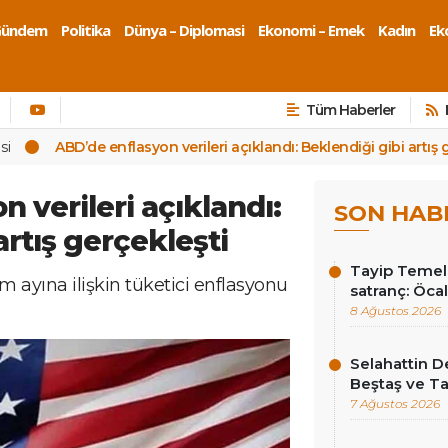
Gündem
Politika
Dünya – Diplomasi
Ekonomi – Emek
Kadın
Eko
Tüm Haberler
si
ABD’de enflasyon verileri açıklandı: Beklendiği gibi artış 
 verileri açıklandı:
SON HAB
artış gerçekleşti
Tayip Temel y
 ayına ilişkin tüketici enflasyonu
satranç: Öcala
8 Ağustos 2026
Selahattin D
Beştaş ve Ta
7 Ağustos 2026