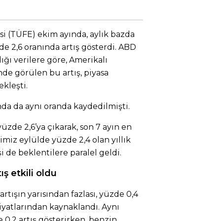
i (TÜFE) ekim ayında, aylık bazda
de 2,6 oranında artış gösterdi. ABD
ığı verilere göre, Amerikalı
nde görülen bu artış, piyasa
kleşti.
nda da aynı oranda kaydedilmişti.
yüzde 2,6’ya çıkarak, son 7 ayın en
iğimiz eylülde yüzde 2,4 olan yıllık
i de beklentilere paralel geldi.
ış etkili oldu
rtışın yarısından fazlası, yüzde 0,4
yatlarından kaynaklandı. Aynı
 0,2 artış gösterirken, benzin