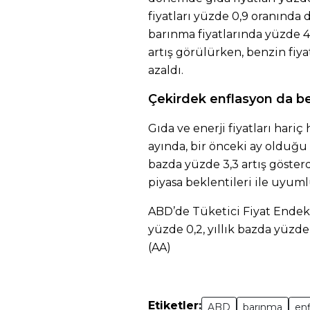
fiyatları yüzde 0,9 oranında d
barınma fiyatlarında yüzde 4,
artış görülürken, benzin fiyat
azaldı.
Çekirdek enflasyon da b
Gıda ve enerji fiyatları har
ayında, bir önceki ay olduğu 
bazda yüzde 3,3 artış gösterd
piyasa beklentileri ile uyuml
ABD’de Tüketici Fiyat Endek
yüzde 0,2, yıllık bazda yüzde 2
(AA)
Etiketler:
ABD
barınma
en