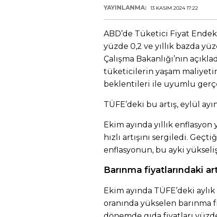
YAYINLANMA:
13 KASIM 2024 17:22
ABD’de Tüketici Fiyat Endeks
yüzde 0,2 ve yıllık bazda yüz
Çalışma Bakanlığı’nın açıklad
tüketicilerin yaşam maliyeti
beklentileri ile uyumlu gerçe
TÜFE’deki bu artış, eylül ayı
Ekim ayında yıllık enflasyon 
hızlı artışını sergiledi. Geçt
enflasyonun, bu ayki yükseliş
Barınma fiyatlarındaki art
Ekim ayında TÜFE’deki aylık a
oranında yükselen barınma fi
dönemde gıda fiyatları yüzde