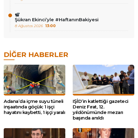
Şükran Ekinci’yle #HaftanınBakiyesi
8 Ağustos 2026
13:00
DIĞER HABERLER
Adana’da içme suyu tüneli
IŞİD’in katlettiği gazeteci
inşaatında göçük: 1 işçi
Deniz Fırat, 12.
hayatını kaybetti, 1 işçi yaralı
yıldönümünde mezarı
başında anıldı