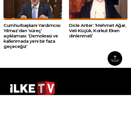
Cumhurbaşkanı Yardımcısı
Dicle Anter: ‘Mehmet Ağar,
Yılmaz’dan ‘süreç’
Veli Küçük, Korkut Eken
açıklaması: ‘Demokrasi ve
dinlenmeli’
kalkınmada yeni bir faza
geçeceğiz’
Web sitemizde yer alan haber içerikleri izin
alınmadan, kaynak gösterilerek dahi iktibas
edilemez. Kanuna aykırı ve izinsiz olarak
kopyalanamaz, başka yerde yayınlanamaz.