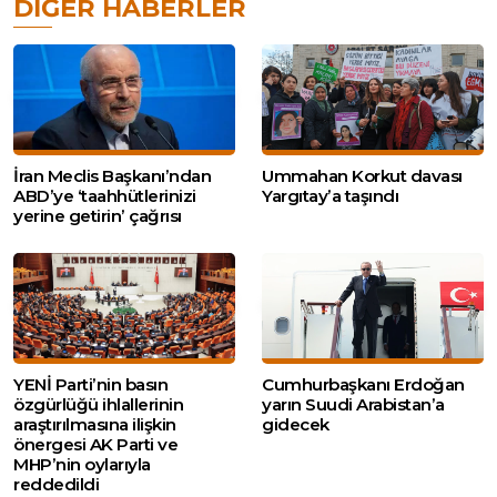
DIĞER HABERLER
İran Meclis Başkanı’ndan
Ummahan Korkut davası
ABD’ye ‘taahhütlerinizi
Yargıtay’a taşındı
yerine getirin’ çağrısı
YENİ Parti’nin basın
Cumhurbaşkanı Erdoğan
özgürlüğü ihlallerinin
yarın Suudi Arabistan’a
araştırılmasına ilişkin
gidecek
önergesi AK Parti ve
MHP’nin oylarıyla
reddedildi