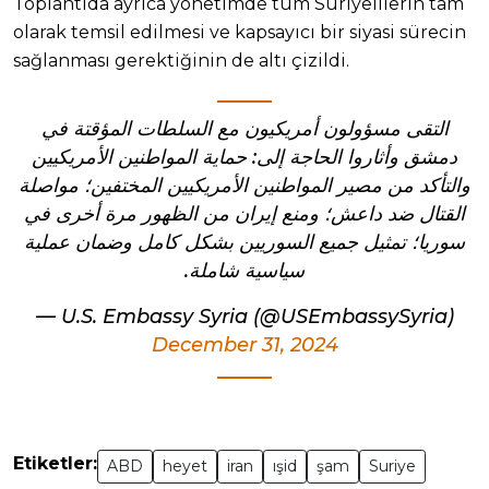
Toplantıda ayrıca yönetimde tüm Suriyelilerin tam
olarak temsil edilmesi ve kapsayıcı bir siyasi sürecin
sağlanması gerektiğinin de altı çizildi.
التقى مسؤولون أمريكيون مع السلطات المؤقتة في
دمشق وأثاروا الحاجة إلى: حماية المواطنين الأمريكيين
والتأكد من مصير المواطنين الأمريكيين المختفين؛ مواصلة
القتال ضد داعش؛ ومنع إيران من الظهور مرة أخرى في
سوريا؛ تمثيل جميع السوريين بشكل كامل وضمان عملية
سياسية شاملة.
— U.S. Embassy Syria (@USEmbassySyria)
December 31, 2024
Etiketler:
ABD
heyet
iran
ışid
şam
Suriye