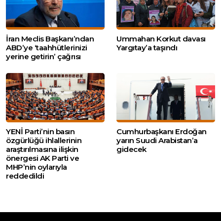
İran Meclis Başkanı’ndan
Ummahan Korkut davası
ABD’ye ‘taahhütlerinizi
Yargıtay’a taşındı
yerine getirin’ çağrısı
YENİ Parti’nin basın
Cumhurbaşkanı Erdoğan
özgürlüğü ihlallerinin
yarın Suudi Arabistan’a
araştırılmasına ilişkin
gidecek
önergesi AK Parti ve
MHP’nin oylarıyla
reddedildi