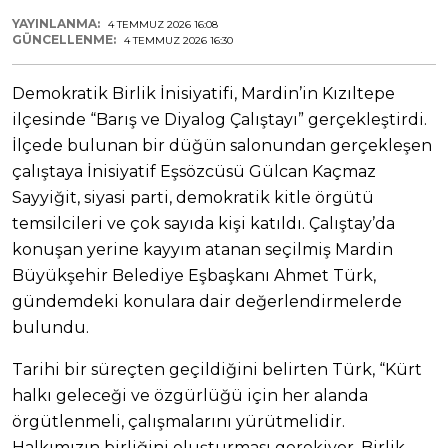
YAYINLANMA:
4 TEMMUZ 2026 16:08
GÜNCELLENME:
4 TEMMUZ 2026 16:30
Demokratik Birlik İnisiyatifi, Mardin’in Kızıltepe
ilçesinde “Barış ve Diyalog Çalıştayı” gerçekleştirdi.
İlçede bulunan bir düğün salonundan gerçekleşen
çalıştaya İnisiyatif Eşsözcüsü Gülcan Kaçmaz
Sayyiğit, siyasi parti, demokratik kitle örgütü
temsilcileri ve çok sayıda kişi katıldı. Çalıştay’da
konuşan yerine kayyım atanan seçilmiş Mardin
Büyükşehir Belediye Eşbaşkanı Ahmet Türk,
gündemdeki konulara dair değerlendirmelerde
bulundu.
Tarihi bir süreçten geçildiğini belirten Türk, “Kürt
halkı geleceği ve özgürlüğü için her alanda
örgütlenmeli, çalışmalarını yürütmelidir.
Halkımızın birliğini oluşturması gerekiyor. Birlik,