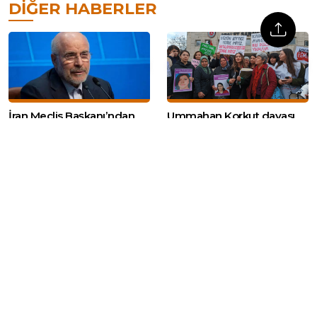
DIĞER HABERLER
İran Meclis Başkanı’ndan
Ummahan Korkut davası
ABD’ye ‘taahhütlerinizi
Yargıtay’a taşındı
yerine getirin’ çağrısı
YENİ Parti’nin basın
Cumhurbaşkanı Erdoğan
özgürlüğü ihlallerinin
yarın Suudi Arabistan’a
araştırılmasına ilişkin
gidecek
önergesi AK Parti ve
MHP’nin oylarıyla
reddedildi