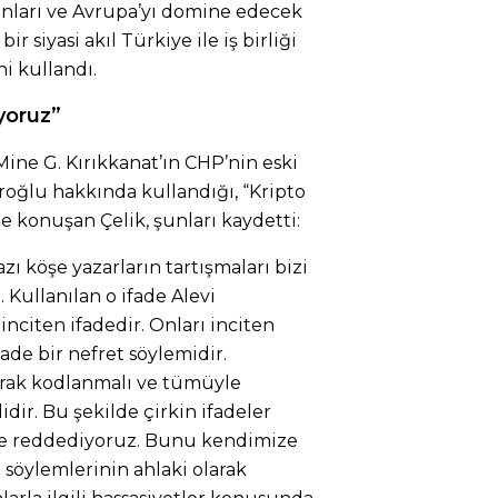
ları ve Avrupa’yı domine edecek
r siyasi akıl Türkiye ile iş birliği
ni kullandı.
yoruz”
ine G. Kırıkkanat’ın CHP’nin eski
oğlu hakkında kullandığı, “Kripto
 de konuşan Çelik, şunları kaydetti:
zı köşe yazarların tartışmaları bizi
. Kullanılan o ifade Alevi
inciten ifadedir. Onları inciten
fade bir nefret söylemidir.
arak kodlanmalı ve tümüyle
dir. Bu şekilde çirkin ifadeler
 ve reddediyoruz. Bunu kendimize
 söylemlerinin ahlaki olarak