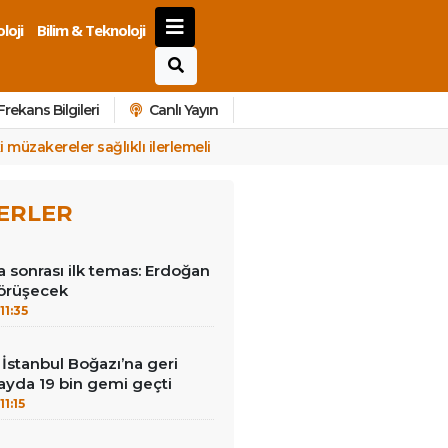
loji
Bilim & Teknoloji
Frekans Bilgileri
Canlı Yayın
 müzakereler sağlıklı ilerlemeli
ERLER
 sonrası ilk temas: Erdoğan
görüşecek
11:35
İstanbul Boğazı’na geri
 ayda 19 bin gemi geçti
11:15