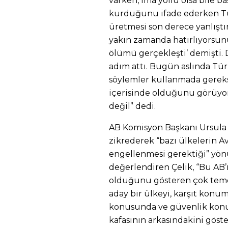
varken, ima yollu olsa bile b
kurduğunu ifade ederken Tür
üretmesi son derece yanlışt
yakın zamanda hatırlıyorsun
ölümü gerçekleşti’ demişti.
adım attı. Bugün aslında Türk
söylemler kullanmada gereksi
içerisinde olduğunu görüyoru
değil” dedi.
AB Komisyon Başkanı Ursula 
zikrederek “bazı ülkelerin 
engellenmesi gerektiği” yön
değerlendiren Çelik, “Bu AB’
olduğunu gösteren çok temel
aday bir ülkeyi, karşıt kon
konusunda ve güvenlik konus
kafasının arkasındakini gös