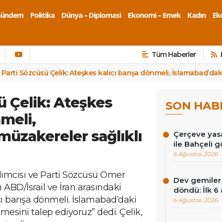
Gündem
Politika
Dünya – Diplomasi
Ekonomi – Emek
Kadın
Eko
Tüm Haberler
 Parti Sözcüsü Çelik: Ateşkes kalıcı barışa dönmeli, İslamabad’daki
ü Çelik: Ateşkes
SON HAB
nmeli,
müzakereler sağlıklı
Çerçeve yasa
ile Bahçeli 
6 Ağustos 2026
ımcısı ve Parti Sözcüsü Ömer
Dev gemiler 
ı ABD/İsrail ve İran arasındaki
döndü: İlk 6
ıcı barışa dönmeli. İslamabad’daki
6 Ağustos 2026
emesini talep ediyoruz” dedi. Çelik,