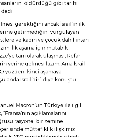
sanlarını öldürdüğü gibi tarihi
 dedi.
mesi gerektiğini ancak İsrail’in ilk
erine getirmediğini vurgulayan
kastlere ve kadın ve çocuk dahil insan
zım. İlk aşama için mutabık
zze’ye tam olarak ulaşması, Refah
erin yerine gelmesi lazım. Ama İsrail
 O yüzden ikinci aşamaya
u anda İsrail’dir” diye konuştu.
uel Macron’un Türkiye ile ilgili
 “Fransa’nın açıklamalarını
ğrusu rasyonel bir zemine
çerisinde müttefiklik ilişkimiz