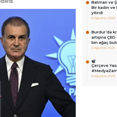
sterdi.
Batman ve Şa
Bir kadın ve
yitirdi
6 Ağustos 2026
Burdur’da k
artışına ÇED
bin ağaç bu
6 Ağustos 2026
Çerçeve Yas
#MedyaZam
6 Ağustos 2026