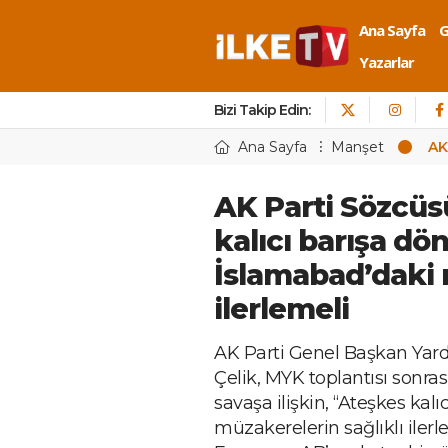
Ana Sayfa
Yazarlar
Bizi Takip Edin:
Ana Sayfa
Manşet
AK
AK Parti Sözcüs
kalıcı barışa dö
İslamabad’daki 
ilerlemeli
AK Parti Genel Başkan Yard
Çelik, MYK toplantısı sonras
savaşa ilişkin, “Ateşkes kal
müzakerelerin sağlıklı ilerl