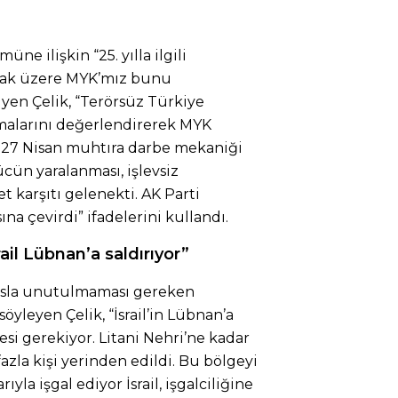
müne ilişkin “25. y
ılla ilgili
mak
üzere MYK’m
ız bunu
yen Çelik, “Ter
örsüz Türkiye
malarını değerlendirerek MYK
. 27 Nisan muhtıra darbe mekaniği
ücün yaralanmas
ı, işlevsiz
t karşıtı gelenekti. AK Parti
s
ına
çevirdi
” ifadelerini kullandı.
il Lübnan’a saldırıyor”
asla unutulmaması gereken
leyen Çelik, “İsrail’in Lübnan’a
mesi gerekiyor. Litani Nehri’ne kadar
zla kişi yerinden edildi. Bu bölgeyi
la işgal ediyor İsrail, işgalciliğine