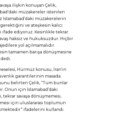
savaşa ilişkin konuşan Çelik,
abad’daki müzakereler istenilen
iz İslamabad’daki müzakerelerin
i gerektiğini ve ateşkesin kalıcı
ifade ediyoruz. Kesinlikle tekrar
avaş haksız ve hukuksuzdur. Hiçbir
jedilere yol açılmamalıdır.
şkesin tamamen barışa dönüşmesine
 dedi.
eselesi, Hürmüz konusu, İran’ın
güvenlik garantilerinin masada
unu belirten Çelik, “Tüm bunlar
r. Onun için İslamabad’daki
, tekrar savaşa dönüşmemesi,
şmesi için uluslararası toplumun
mektedir” ifadelerini kullandı.