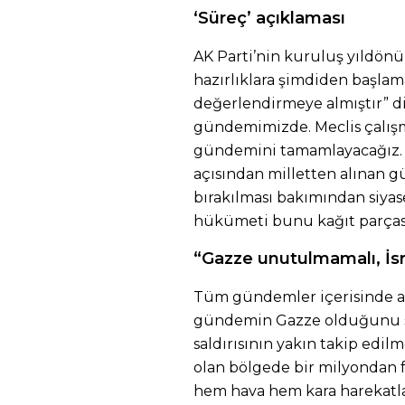
‘Süreç’ açıklaması
AK Parti’nin kuruluş yıldönü
hazırlıklara şimdiden başla
değerlendirmeye almıştır” di
gündemimizde. Meclis çal
ış
g
ündemini tamamlayaca
ğız
a
ç
ısından milletten alınan g
bırakılması bakımından siyase
h
ükümeti bunu ka
ğıt par
ça
“Gazze unutulmamalı, İsra
Tüm gündemler içerisinde 
gündemin Gazze olduğunu söy
saldırısının yakın takip edil
olan bölgede bir milyondan fa
hem hava hem kara harekatlarıy