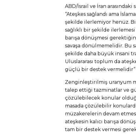
ABD/İsrail ve İran arasındaki 
“Ateşkes sağlandı ama İslam
şekilde ilerlemiyor henüz. B
sağlıklı bir şekilde ilerlemes
barışa dönüşmesi gerektiğini 
savaşa dönülmemelidir. Bu s
şekilde daha büyük insani tra
Uluslararası toplum da ate
güçlü bir destek vermelidir”
Zenginleştirilmiş uranyum m
talep ettiği tazminatlar ve 
çözülebilecek konular olduğ
masada çözülebilir konulardı
müzakerelerin devam etmesi
ateşkesin kalıcı barışa dönü
tam bir destek vermesi gerek