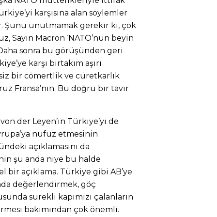
aşka NATO müttefikleriyle ittifak
kiye’yi karşısına alan söylemler
ır. Şunu unutmamak gerekir ki, çok
uz, Sayın Macron ‘NATO’nun beyin
 Daha sonra bu görüşünden geri
iye’ye karşı birtakım aşırı
z bir cömertlik ve cüretkarlık
z Fransa’nın. Bu doğru bir tavır
von der Leyen’in Türkiye’yi de
Avrupa’ya nüfuz etmesinin
ündeki açıklamasını da
nin şu anda niye bu halde
 bir açıklama. Türkiye gibi AB’ye
umda değerlendirmek, göç
unda sürekli kapımızı çalanların
termesi bakımından çok önemli.