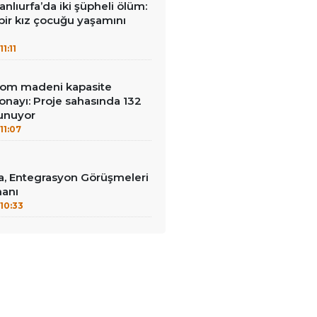
nlıurfa’da iki şüpheli ölüm:
 bir kız çocuğu yaşamını
11:11
rom madeni kapasite
 onayı: Proje sahasında 132
lunuyor
11:07
a, Entegrasyon Görüşmeleri
anı
10:33