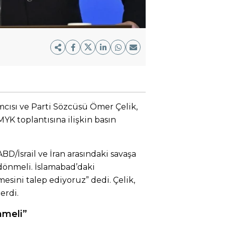
cısı ve Parti Sözcüsü Ömer Çelik,
YK toplantısına ilişkin basın
ABD/İsrail ve İran arasındaki savaşa
a dönmeli. İslamabad’daki
mesini talep ediyoruz” dedi. Çelik,
erdi.
nmeli”