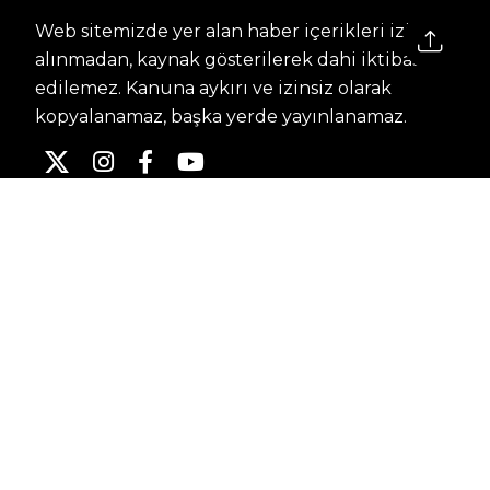
Web sitemizde yer alan haber içerikleri izin
alınmadan, kaynak gösterilerek dahi iktibas
edilemez. Kanuna aykırı ve izinsiz olarak
kopyalanamaz, başka yerde yayınlanamaz.
HABERLER
Dünya – Diplomasi
Kültür Sanat
Ekonomi – Emek
Bilim & Teknoloji
Spor