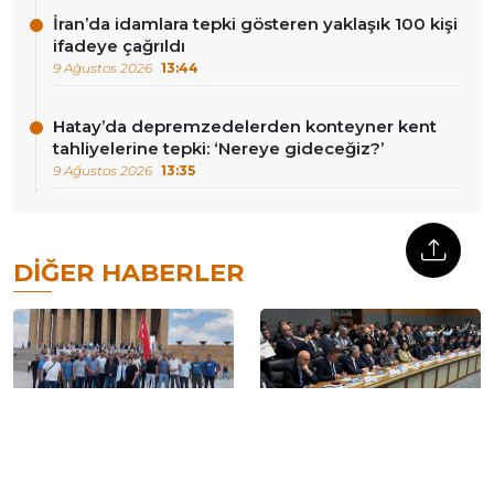
İran’da idamlara tepki gösteren yaklaşık 100 kişi
ifadeye çağrıldı
9 Ağustos 2026
13:44
Hatay’da depremzedelerden konteyner kent
tahliyelerine tepki: ‘Nereye gideceğiz?’
9 Ağustos 2026
13:35
DIĞER HABERLER
Doruk Madencilik
YENİ Parti’den çerçeve
işçilerinden eylemlerinin
yasa teklifine ek görüş:
14’üncü gününde Yıldızlar
Meclis iradesi ve