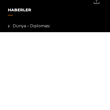
HABERLER
Dünya – Diplomasi
Kültür Sanat
Ekonomi – Emek
Bilim & Teknoloji
Spor
KVKK BILGILENDIRMESI
Kamera Aydınlatma Metni
Hizmet Şartları