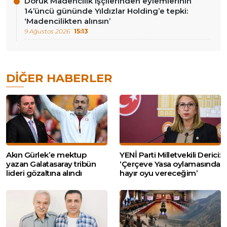
Doruk Madencilik işçilerinden eylemlerinin
14’üncü gününde Yıldızlar Holding’e tepki:
‘Madencilikten alınsın’
9 Ağustos 2026
15:13
DIĞER HABERLER
Akın Gürlek’e mektup
YENİ Parti Milletvekili Derici:
yazan Galatasaray tribün
‘Çerçeve Yasa oylamasında
lideri gözaltına alındı
hayır oyu vereceğim’