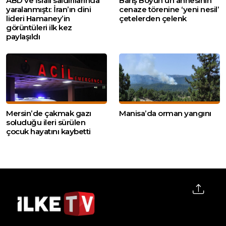
ABD ve İsrail saldırılarında
Barış Boyun’un annesinin
yaralanmıştı: İran’ın dini
cenaze törenine ‘yeni nesil’
lideri Hamaney’in
çetelerden çelenk
görüntüleri ilk kez
paylaşıldı
Mersin’de çakmak gazı
Manisa’da orman yangını
soluduğu ileri sürülen
çocuk hayatını kaybetti