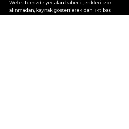
Web sitemizde yer alan haber içerikleri izin
alınmadan, kaynak gösterilerek dahi iktibas
edilemez. Kanuna aykırı ve izinsiz olarak
kopyalanamaz, başka yerde yayınlanamaz.
HABERLER
Dünya – Diplomasi
Kültür Sanat
Ekonomi – Emek
Bilim & Teknoloji
Spor