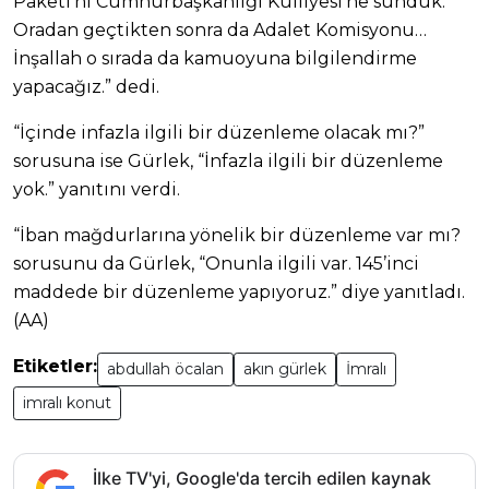
Paketi’ni Cumhurbaşkanlığı Külliyesi’ne sunduk.
Oradan geçtikten sonra da Adalet Komisyonu…
İnşallah o sırada da kamuoyuna bilgilendirme
yapacağız.” dedi.
“İçinde infazla ilgili bir düzenleme olacak mı?”
sorusuna ise Gürlek, “İnfazla ilgili bir düzenleme
yok.” yanıtını verdi.
“İban mağdurlarına yönelik bir düzenleme var mı?
sorusunu da Gürlek, “Onunla ilgili var. 145’inci
maddede bir düzenleme yapıyoruz.” diye yanıtladı.
(AA)
Etiketler:
abdullah öcalan
akın gürlek
İmralı
imralı konut
İlke TV'yi, Google'da tercih edilen kaynak