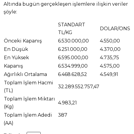
Altında bugün gerçekleşen işlemlere ilişkin veriler
şöyle:
STANDART
DOLAR/ONS
TL/KG
Önceki Kapanış
6.530.000,00
4.550,00
En Düşük
6.251.000,00
4.370,00
En Yüksek
6.595.000,00
4.735,75
Kapanış
6.534.999,00
4.575,00
Ağırlıklı Ortalama
6.468.628,52
4.549,91
Toplam İşlem Hacmi
32.289.552.757,47
(TL)
Toplam İşlem Miktarı
4.983,21
(Kg)
Toplam İşlem Adedi
387
(AA)