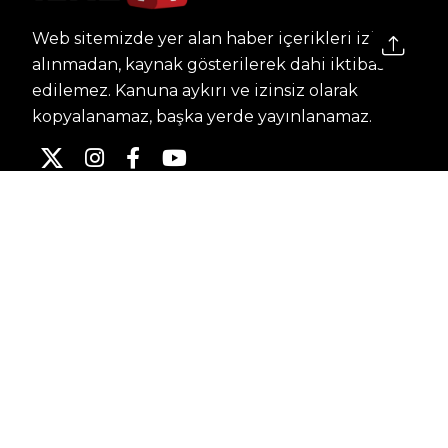
Web sitemizde yer alan haber içerikleri izin
alınmadan, kaynak gösterilerek dahi iktibas
edilemez. Kanuna aykırı ve izinsiz olarak
kopyalanamaz, başka yerde yayınlanamaz.
HABERLER
Dünya – Diplomasi
Kültür Sanat
Ekonomi – Emek
Bilim & Teknoloji
Spor