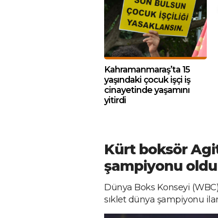
Kahramanmaraş’ta 15
yaşındaki çocuk işçi iş
cinayetinde yaşamını
yitirdi
Kürt boksör Agi
şampiyonu oldu
Dünya Boks Konseyi (WBC) K
sıklet dünya şampiyonu ilan 