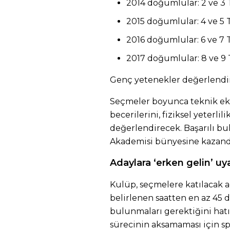
2014 doğumlular: 2 ve 
2015 doğumlular: 4 ve 
2016 doğumlular: 6 ve 
2017 doğumlular: 8 ve 
Genç yetenekler değerlendi
Seçmeler boyunca teknik eki
becerilerini, fiziksel yeterlil
değerlendirecek. Başarılı b
Akademisi bünyesine kazandı
Adaylara ‘erken gelin’ uya
Kulüp, seçmelere katılacak a
belirlenen saatten en az 45 
bulunmaları gerektiğini hatır
sürecinin aksamaması için spo