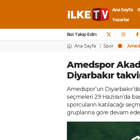
Ana Sayfa
Yazarlar
Bizi Takip Edin:
Ana Sayfa
Spor
Ameds
Amedspor Akade
Diyarbakır takvi
Amedspor’un Diyarbakır’d
seçmeleri 29 Haziran’da b
sporcuların katılacağı seç
gruplarına göre devam ede