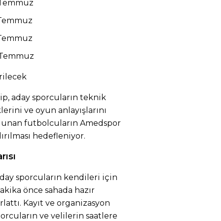
3 Temmuz
5 Temmuz
7 Temmuz
9 Temmuz
rilecek
p, aday sporcuların teknik
iklerini ve oyun anlayışlarını
ulunan futbolcuların Amedspor
rılması hedefleniyor.
rısı
day sporcuların kendileri için
dakika önce sahada hazır
lattı. Kayıt ve organizasyon
rcuların ve velilerin saatlere