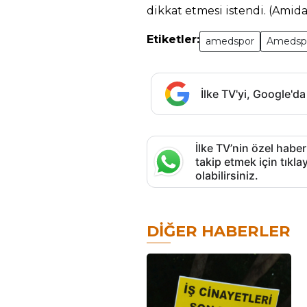
dikkat etmesi istendi. (Amid
Etiketler:
amedspor
Amedsp
İlke TV'yi, Google'da
İlke TV’nin özel haber
takip etmek için tık
olabilirsiniz.
DIĞER HABERLER