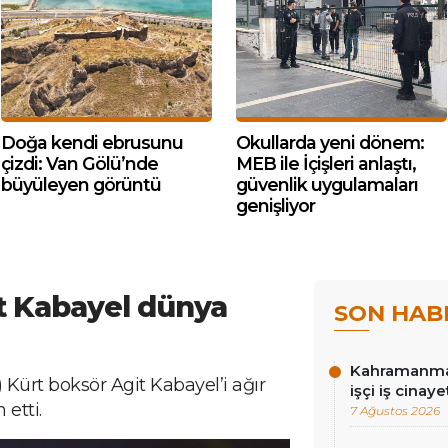
Doğa kendi ebrusunu
Okullarda yeni dönem:
çizdi: Van Gölü’nde
MEB ile İçişleri anlaştı,
büyüleyen görüntü
güvenlik uygulamaları
genişliyor
t Kabayel dünya
SON HAB
Kahramanmar
ürt boksör Agit Kabayel’i ağır
işçi iş cinay
etti.
7 Ağustos 2026