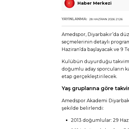
Haber Merkezi
YAYINLANMA:
28 HAZIRAN 2026 21:26
Amedspor, Diyarbakır’da d
seçmelerinin detaylı program
Haziran’da başlayacak ve 9
Kulübün duyurduğu takvime
doğumlu aday sporcuların kat
etap gerçekleştirilecek.
Yaş gruplarına göre takv
Amedspor Akademi Diyarbakı
şekilde belirlendi:
2013 doğumlular: 29 Haz