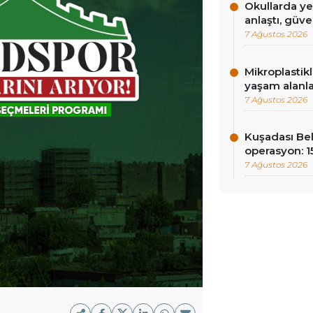
Okullarda ye
anlaştı, güv
7 Ağustos 2026
Mikroplastik
yaşam alanla
7 Ağustos 2026
Kuşadası Be
operasyon: 15
7 Ağustos 2026