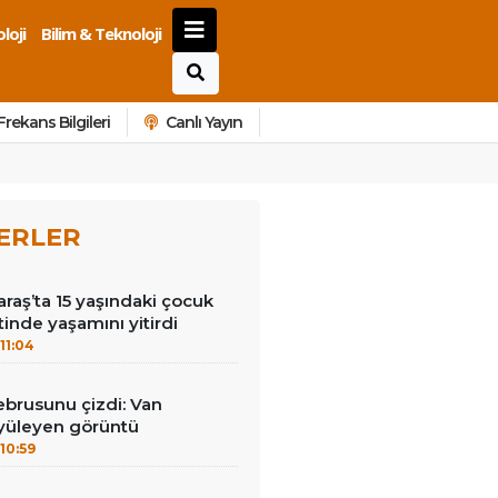
loji
Bilim & Teknoloji
Frekans Bilgileri
Canlı Yayın
ERLER
aş’ta 15 yaşındaki çocuk
etinde yaşamını yitirdi
11:04
brusunu çizdi: Van
yüleyen görüntü
10:59