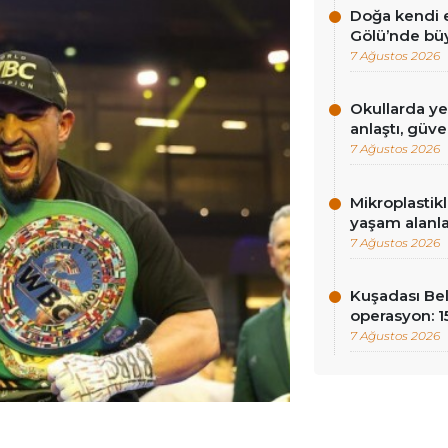
Doğa kendi e
Gölü’nde bü
7 Ağustos 2026
Okullarda ye
anlaştı, güv
7 Ağustos 2026
Mikroplastik
yaşam alanla
7 Ağustos 2026
Kuşadası Be
operasyon: 15
7 Ağustos 2026