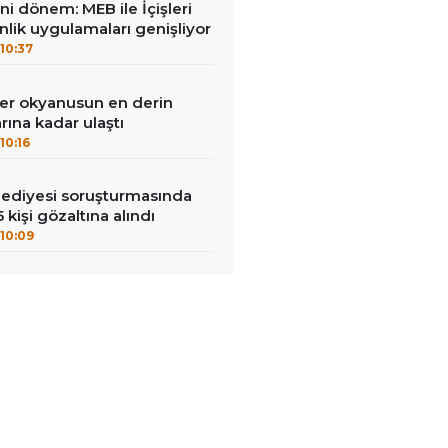
ni dönem: MEB ile İçişleri
enlik uygulamaları genişliyor
10:37
ler okyanusun en derin
rına kadar ulaştı
10:16
lediyesi soruşturmasında
 kişi gözaltına alındı
10:09