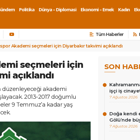
Gündem
Politika
Dünya – Diplomasi
Ekonomi – Emek
Kadın
Eko
Tüm Haberler
por Akademi seçmeleri için Diyarbakır takvimi açıklandı
mi seçmeleri için
SON HAB
mi açıklandı
Kahramanmar
a düzenleyeceği akademi
işçi iş cinay
aşlayacak. 2013-2017 doğumlu
7 Ağustos 2026
meler 9 Temmuz’a kadar yaş
cek.
Doğa kendi e
Gölü’nde bü
7 Ağustos 2026