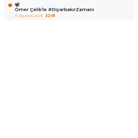
Ömer Çelik’le #DiyarbakırZamanı
8 Ağustos 2026
22:16
DIĞER HABERLER
Çocukları Koruma Kanunu
İlkay Çiçek görevden
Teklifi kabul edildi: Artık
uzaklaştırıldı
‘adli süreçteki çocuk’
denecek