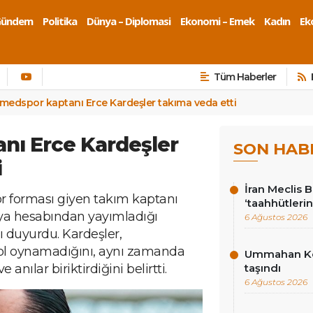
Gündem
Politika
Dünya – Diplomasi
Ekonomi – Emek
Kadın
Eko
Tüm Haberler
medspor kaptanı Erce Kardeşler takıma veda etti
nı Erce Kardeşler
SON HAB
i
İran Meclis 
 forması giyen takım kaptanı
‘taahhütlerin
dya hesabından yayımladığı
6 Ağustos 2026
ı duyurdu. Kardeşler,
bol oynamadığını, aynı zamanda
Ummahan Kor
nılar biriktirdiğini belirtti.
taşındı
6 Ağustos 2026