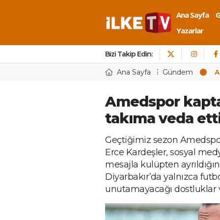
Ana Sayfa
Yazarlar
Bizi Takip Edin:
Ana Sayfa
Gündem
A
Amedspor kapta
takıma veda ett
Geçtiğimiz sezon Amedspor
Erce Kardeşler, sosyal me
mesajla kulüpten ayrıldığın
Diyarbakır’da yalnızca fut
unutamayacağı dostluklar ve a