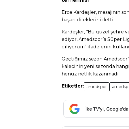
temennisi
Erce Kardeşler, mesajının s
başarı dileklerini iletti.
Kardeşler, “Bu güzel şehre 
ediyor, Amedspor’a Süper Lig
diliyorum” ifadelerini kulland
Geçtiğimiz sezon Amedspor’
kalecinin yeni sezonda hangi
henüz netlik kazanmadı.
Etiketler:
amedspor
amedspo
İlke TV'yi, Google'da