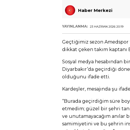
Haber Merkezi
YAYINLANMA:
23 HAZIRAN 2026 20:19
Geçtiğimiz sezon Amedspor f
dikkat çeken takım kaptanı E
Sosyal medya hesabından bir
Diyarbakır’da geçirdiği dönem
olduğunu ifade etti.
Kardeşler, mesajında şu ifade
“Burada geçirdiğim süre bo
etmedim; güzel bir şehri tan
ve unutamayacağım anılar bir
samimiyetini ve bu şehrin in