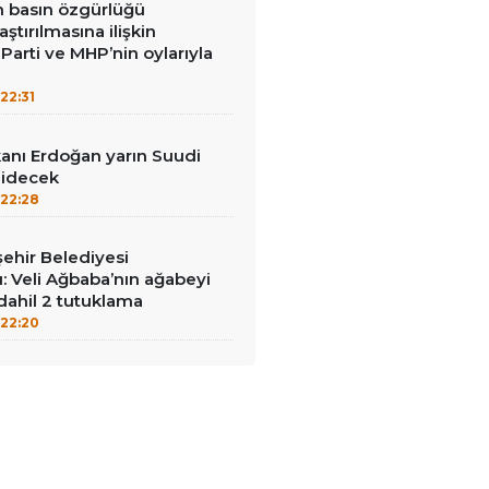
in basın özgürlüğü
raştırılmasına ilişkin
Parti ve MHP’nin oylarıyla
22:31
nı Erdoğan yarın Suudi
gidecek
22:28
ehir Belediyesi
: Veli Ağbaba’nın ağabeyi
dahil 2 tutuklama
22:20