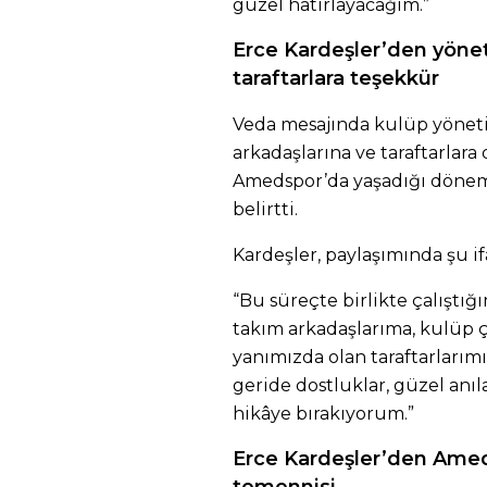
güzel hatırlayacağım.”
Erce Kardeşler’den yöne
taraftarlara teşekkür
Veda mesajında kulüp yönetic
arkadaşlarına ve taraftarlara
Amedspor’da yaşadığı dönem
belirtti.
Kardeşler, paylaşımında şu if
“Bu süreçte birlikte çalıştığ
takım arkadaşlarıma, kulüp ç
yanımızda olan taraftarlarım
geride dostluklar, güzel anıl
hikâye bırakıyorum.”
Erce Kardeşler’den Amed