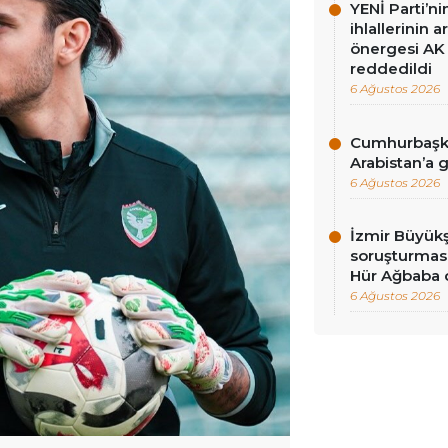
YENİ Parti’n
ihlallerinin a
önergesi AK 
reddedildi
6 Ağustos 2026
Cumhurbaşka
Arabistan’a 
6 Ağustos 2026
İzmir Büyükş
soruşturması
Hür Ağbaba 
6 Ağustos 2026