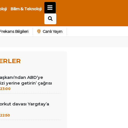
loji
Bilim & Teknoloji
Frekans Bilgileri
Canlı Yayın
ERLER
Başkanı’ndan ABD’ye
izi yerine getirin’ çağrısı
23:00
kut davası Yargıtay’a
22:50