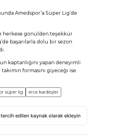
onunda Amedspor’a Süper Lig’de
ve herkese gönülden teşekkür
’de başarılarla dolu bir sezon
ı.
un kaptanlığını yapan deneyimli
 takımın formasını giyeceği ise
r süper lig
erce kardeşler
 tercih edilen kaynak olarak ekleyin