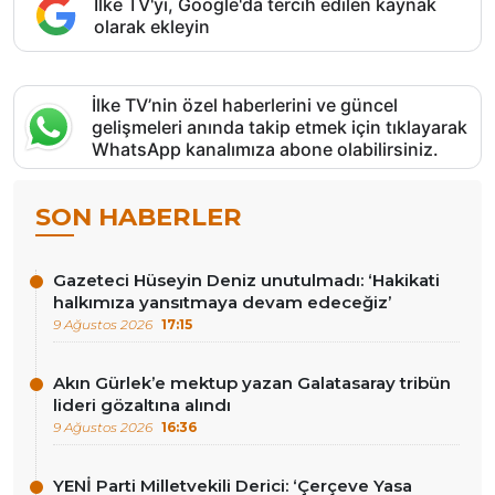
İlke TV'yi, Google'da tercih edilen kaynak
olarak ekleyin
İlke TV’nin özel haberlerini ve güncel
gelişmeleri anında takip etmek için tıklayarak
WhatsApp kanalımıza abone olabilirsiniz.
SON HABERLER
Gazeteci Hüseyin Deniz unutulmadı: ‘Hakikati
halkımıza yansıtmaya devam edeceğiz’
9 Ağustos 2026
17:15
Akın Gürlek’e mektup yazan Galatasaray tribün
lideri gözaltına alındı
9 Ağustos 2026
16:36
YENİ Parti Milletvekili Derici: ‘Çerçeve Yasa